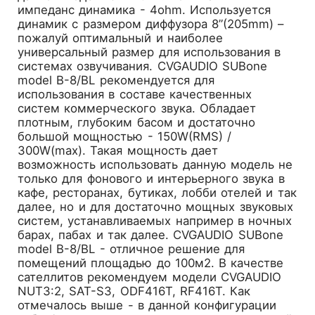
импеданс динамика - 4ohm. Используется
динамик с размером диффузора 8”(205mm) –
пожалуй оптимальный и наиболее
универсальный размер для использования в
системах озвучивания. CVGAUDIO SUBone
model B-8/BL рекомендуется для
использования в составе качественных
систем коммерческого звука. Обладает
плотным, глубоким басом и достаточно
большой мощностью - 150W(RMS) /
300W(max). Такая мощность дает
возможность использовать данную модель не
только для фонового и интерьерного звука в
кафе, ресторанах, бутиках, лобби отелей и так
далее, но и для достаточно мощных звуковых
систем, устанавливаемых например в ночных
барах, пабах и так далее. CVGAUDIO SUBone
model B-8/BL - отличное решение для
помещений площадью до 100м2. В качестве
сателлитов рекомендуем модели CVGAUDIO
NUT3:2, SAT-S3, ODF416T, RF416T. Как
отмечалось выше - в данной конфигурации