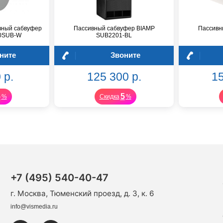
вный сабвуфер
Пассивный сабвуфер BIAMP
Пассивн
10SUB-W
SUB2201-BL
ните
Звоните
 р.
125 300 р.
15
5
5
%
Скидка
%
+7 (495) 540-40-47
г. Москва, Тюменский проезд, д. 3, к. 6
info@vismedia.ru