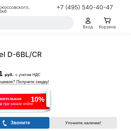
+7 (495) 540-40-47
окоссовского,
3к6
Вход
Корзина
l D-6BL/CR
1
руб.
с учетом НДС
шевле? Получите скидку!
10%
нительная
ка
при заказе
online
Звоните
Уточните наличие!