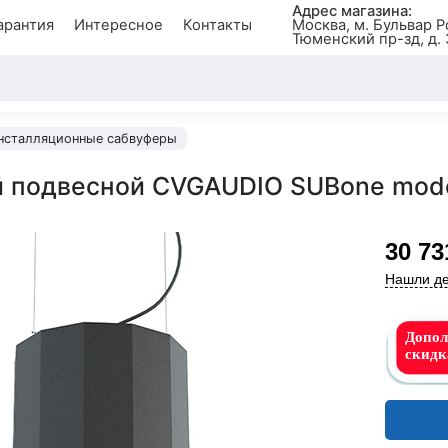
Адрес магазина:
арантия
Интересное
Контакты
Москва, м. Бульвар Р
Тюменский пр-зд, д. 
нсталляционные сабвуферы
 подвесной CVGAUDIO SUBone mode
30 73
Нашли де
Допол
скид