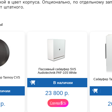
ой в цвет корпуса. Опционально, по отдельному за
т штатного.
ры
Пассивный сабвуфер SVS
Audiotechnik PAF-10S White
р Tannoy CVS
Сабвуфер T
В наличии
личии
23 800 р.
р.
2
6
Скидка
%