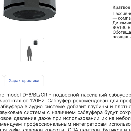
Краткое
Пассивн
— компа
Динамик 
80/160 В
Обогащае
площадь
Характеристики
e model D-6/BL/CR - подвесной пассивный сабвуфер
частотах от 120Hz. Сабвуфер рекомендован для пр
сабвуфера в аудио системе добавит глубины и плотно
звуковые системы с наличием сабвуфера будут сохр
овое давление даже при использовании их на небол
омендуем профессиональным интеграторам использо
для кафе, салонов красоты, СПА центров, бутиков и