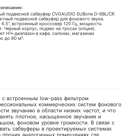
 описание:
ый подвесной сабвуфер CVGAUDIO SUBone D-6BL/CR
ктный подвесной сабвуфер для фонового звука.
6.5”, встроенный кроссовер 120 Гц, мощность
т. Черный корпус, подвес на тросах (опция).
т НЧ-диапазон в кафе, салонах, магазинах
ю до 80 м².
 c встроенным low-pass фильтром
офессиональных коммерческих систем фонового
сти звучанию в области низких частот, и что
анять плотное, насыщенное звучание и
ьшом, фоновом уровне громкости. В связи с
вать сабвуферы в проектируемых системах
 в прочих аналогичных помещениях где