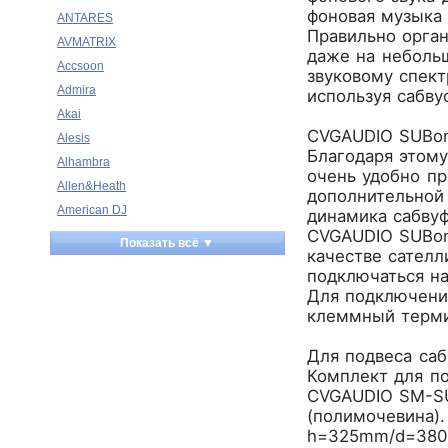
фоновая музыка
ANTARES
Правильно орган
AVMATRIX
даже на небольш
Accsoon
звуковому спект
Admira
используя сабву
Akai
CVGAUDIO SUBon
Alesis
Благодаря этому
Alhambra
очень удобно пр
Allen&Heath
дополнительной
American DJ
динамика сабвуф
CVGAUDIO SUBon
Ampeg
Показать всё ▼
качестве сател
Apart
подключаться на
Apogee
Для подключения
Artesia
клеммный терми
Arturia
Для подвеса саб
Aston Microphones
Комплект для п
Atomos
CVGAUDIO SM-SU
Audac
(полимочевина)
Audio-Technica
h=325mm/d=380m