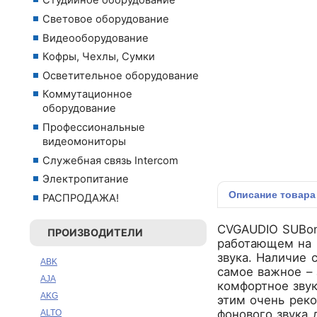
Студийное оборудование
Световое оборудование
Видеооборудование
Кофры, Чехлы, Сумки
Осветительное оборудование
Коммутационное
оборудование
Профессиональные
видеомониторы
Служебная связь Intercom
Электропитание
Описание
товара
РАСПРОДАЖА!
CVGAUDIO SUBon
ПРОИЗВОДИТЕЛИ
работающем на 
звука. Наличие 
ABK
самое важное – 
AJA
комфортное звук
AKG
этим очень рек
фонового звука 
ALTO