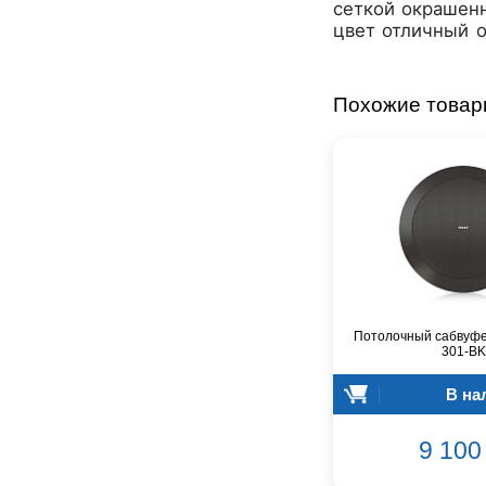
Audiocenter
сеткой окрашенн
цвет отличный о
Barcelona
Behringer
Beisite
Похожие това
Belcat
Beyerdynamic
Blackmagic Design
Blackstar
Boss
CRCBOX
CROWN
CVGaudio
Canare
Потолочный сабвуфе
Casio
301-BK
Cordial
В на
Cort
Covenant
9 100 
Crafter
D'Angelico