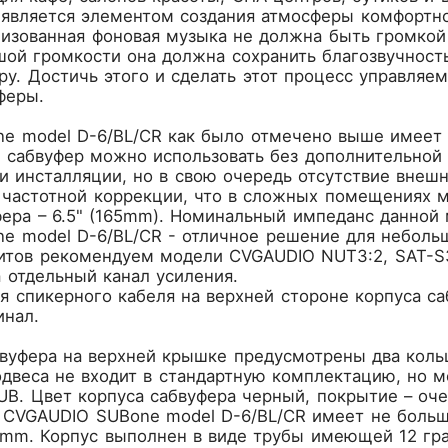
 является элементом создания атмосферы комфортно
изованная фоновая музыка не должна быть громкой 
ой громкости она должна сохранить благозвучность
ру. Достичь этого и сделать этот процесс управля
феры.
e model D-6/BL/CR как было отмечено выше имеет 
 сабвуфер можно использовать без дополнительной 
и инсталляции, но в свою очередь отсутствие внеш
 частотной коррекции, что в сложных помещениях м
ера – 6.5" (165mm). Номинальный импеданс данной 
e model D-6/BL/CR - отличное решение для небол
литов рекомендуем модели CVGAUDIO NUT3:2, SAT-S
 отдельный канал усиления.
 спикерного кабеля на верхней стороне корпуса са
нал.
вуфера на верхней крышке предусмотрены два кольц
одвеса не входит в стандартную комплектацию, но 
B. Цвет корпуса сабвуфера черный, покрытие – оч
. CVGAUDIO SUBone model D-6/BL/CR имеет не больш
m. Корпус выполнен в виде трубы имеющей 12 гра