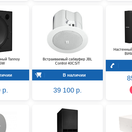
Настенный
BIA
ный Tannoy
Встраиваемый сабвуфер JBL
SW
Control 40CS/T
личии
В наличии
8
 р.
39 100 р.