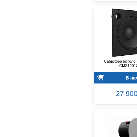
DAS Audio
DBX
DPA
DSPPA
Datavideo
Ddrum
Dean Guitars
Decimator
Сабвуфер потолоч
Dedolight
CMS1201
Digitech
Dunlop
В на
Dynacord
Eartec
27 900
Elarcon
Electro Voice
Enya
Epiphone
FBT
FBW