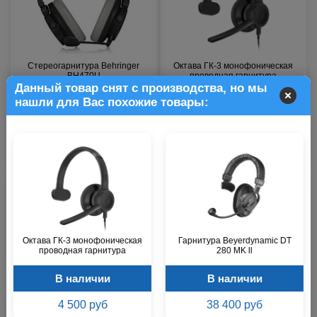
Стереогарнитура Behringer
Октава ГК-3 монофоническая
BH470U
проводная гарнитура
Данный товар снят с производства, но мы
нашли для Вас похожие товары:
В наличии
В наличии
3 200 р.
4 500 р.
Октава ГК-3 монофоническая
Гарнитура Beyerdynamic DT
проводная гарнитура
280 MK ll
В наличии
В наличии
Октава ГК-4
Октава ГК-3Б
4 500 руб
38 400 руб
стереофоническая проводная
монофоническая