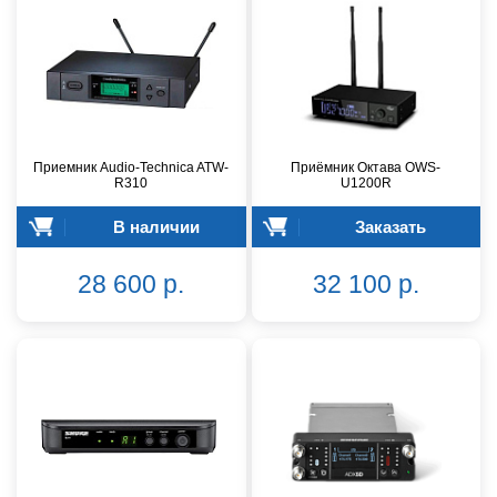
Приемник Audio-Technica ATW-
Приёмник Октава OWS-
R310
U1200R
В наличии
Заказать
28 600 р.
32 100 р.