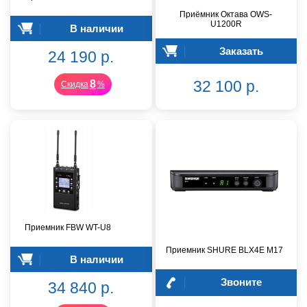
Приёмник Октава OWS-
U1200R
В наличии
Заказать
24 190 р.
32 100 р.
8
Скидка
%
Приемник FBW WT-U8
Приемник SHURE BLX4E M17
В наличии
Звоните
34 840 р.