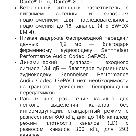
Dante® Prim, Dante® Sec.
Встроенный антенный разветвитель с
питанием антенны и сквозным
подключением для последовательного
подключения до 16 каналов (4 x EW-DX
EM 4).
Низкая задержка беспроводной передачи
данных — 1,9 мс — благодаря
фирменному аудиокодеку Sennheiser
Performance Audio Codec (SePAC).
Динамический диапазон входного
сигнала 134 дБ — благодаря фирменному
аудиокодеку Sennheiser Performance
Audio Codec (SePAC) нет необходимости
настраивать усиление беспроводных
передатчиков.
Равномерное разнесение каналов для
легкого выделения каналов без
интермодуляции: стандартный режим с
разнесением 600 кГц для до 146 каналов;
режим плотности каналов (LD) с
разносом каналов 300 кГц для 293
каналов