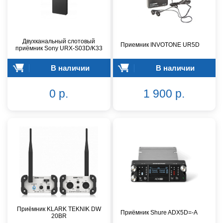
Двухканальный слотовый
Приемник INVOTONE UR5D
приёмник Sony URX-S03D/K33
В наличии
В наличии
0 р.
1 900 р.
Приёмник KLARK TEKNIK DW
Приёмник Shure ADX5D=-A
20BR