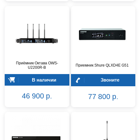
Приёмник Октава OWS-
Приемник Shure QLXD4E G51
U2200R-B
В наличии
Звоните
46 900 р.
77 800 р.