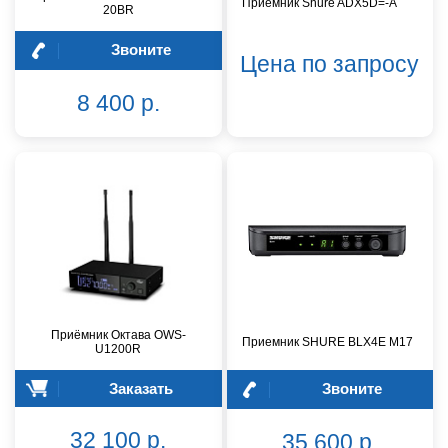
Приёмник Shure ADX5D=-A
20BR
Звоните
Цена по запросу
8 400 р.
Приёмник Октава OWS-
Приемник SHURE BLX4E M17
U1200R
Заказать
Звоните
32 100 р.
35 600 р.