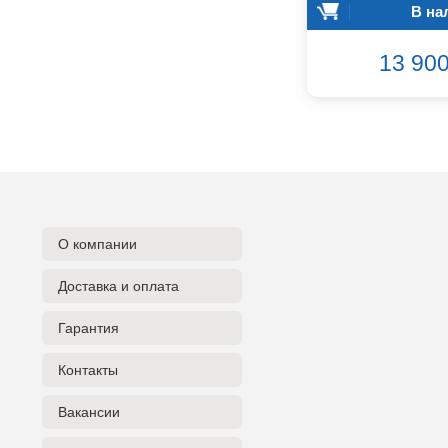
В на
Audiocenter
Barcelona
13 900
Behringer
Beisite
Belcat
Beyerdynamic
Blackmagic Design
Blackstar
Boss
CRCBOX
О компании
CROWN
CVGaudio
Доставка и оплата
Canare
Casio
Гарантия
Cordial
Контакты
Cort
Covenant
Вакансии
Crafter
D'Angelico