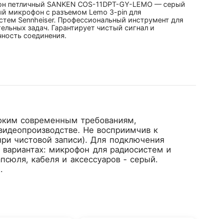
н петличный SANKEN COS-11DPT-GY-LEMO — серый
ый микрофон с разъемом Lemo 3-pin для
стем Sennheiser. Профессиональный инструмент для
ельных задач. Гарантирует чистый сигнал и
чность соединения.
оким современным требованиям,
 видеопроизводстве. Не восприимчив к
ри чистовой записи). Для подключения
х вариантах: микрофон для радиосистем и
псюля, кабеля и аксессуаров - серый.
.