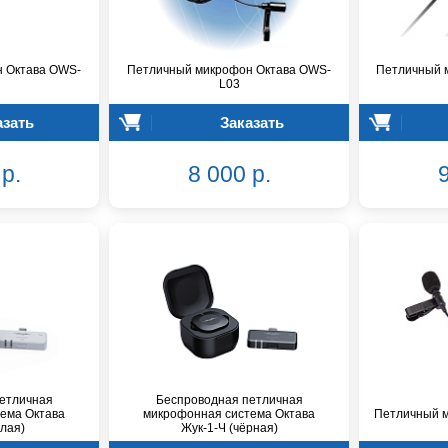
 Октава OWS-
Петличный микрофон Октава OWS-
Петличный м
L03
азать
Заказать
р.
8 000 р.
9
етличная
Беспроводная петличная
ема Октава
микрофонная система Октава
Петличный м
елая)
Жук-1-Ч (чёрная)