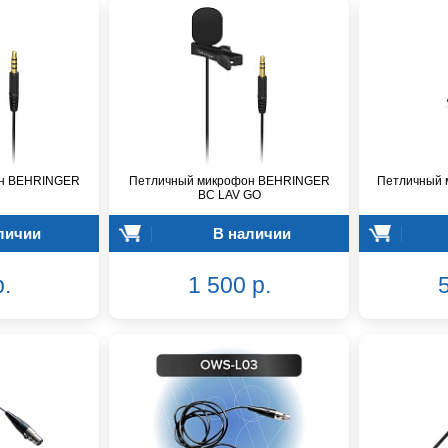
он BEHRINGER
Петличный микрофон BEHRINGER
Петличный 
BC LAV GO
личии
В наличии
р.
1 500 р.
5