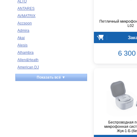
ALTO
ANTARES
AVMATRIX
Петличный микрофон
Accsoon
L02
Admira
Зак
Akai
Alesis
6 300 
Alhambra
Allen&Heath
American DJ
Ampeg
Показать всё ▼
Apart
Apogee
Artesia
Arturia
Aston Microphones
Atomos
Беспроводная п
Audac
микрофонная сист
Жук-1-Б (б
Audio-Technica