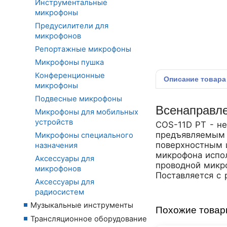
Инструментальные
микрофоны
Предусилители для
микрофонов
Репортажные микрофоны
Микрофоны пушка
Конференционные
Описание
товара
микрофоны
Подвесные микрофоны
Всенаправл
Микрофоны для мобильных
устройств
COS-11D PT - н
предъявляемым к
Микрофоны специального
поверхностным 
назначения
микрофона испол
Аксессуары для
проводной микро
микрофонов
Поставляется c
Аксессуары для
радиосистем
Музыкальные инструменты
Похожие това
Трансляционное оборудование