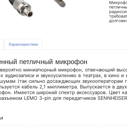
Микрофо
петличн
радиоси
требоват
долгове
Характеристики
енный петличный микрофон
евероятно миниатюрный микрофон, отвечающий выс
 аудиозаписи и звукоусилению в театрах, в кино и
шумам (так сильно досаждающих звукооператорам п
ьзуется кабель 2,1 миллиметра. Выпускается в дву
фон. Имеется широкий спектр аксессуаров. Цвет ка
 разъемом LEMO 3-pin для передатчиков SENNHEISER
ры