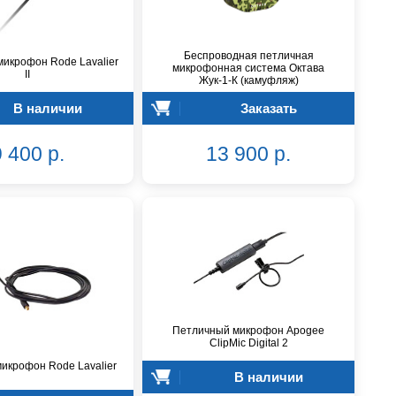
Беспроводная петличная
икрофон Rode Lavalier
микрофонная система Октава
II
Жук-1-К (камуфляж)
В наличии
Заказать
 400 р.
13 900 р.
Петличный микрофон Apogee
ClipMic Digital 2
икрофон Rode Lavalier
В наличии