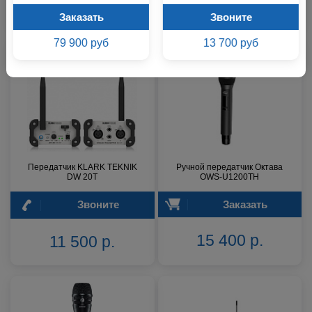
4 500 р.
4 800 р.
Заказать
Звоните
79 900 руб
13 700 руб
Передатчик KLARK TEKNIK
Ручной передатчик Октава
DW 20T
OWS-U1200TH
Звоните
Заказать
15 400 р.
11 500 р.