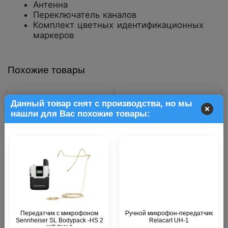
Антенна
Переключатель каналов
Комплект цветных идентификационных
маркеров
Похожие товары
Данный товар снят с производства, но мы
нашли для Вас похожие товары:
Передатчик RODE Wireless
Передатчик RODE Wireless
ME TX
GO II TX
В наличии
В наличии
Передатчик с микрофоном
Ручной микрофон-передатчик
Sennheiser SL Bodypack -HS 2
Relacart UH-1
KIT DW-3