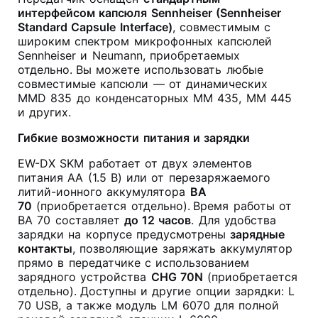
интерфейсом капсюля Sennheiser (Sennheiser
Standard Capsule Interface)
, совместимым с
широким спектром микрофонных капсюлей
Sennheiser и Neumann, приобретаемых
отдельно.
Вы можете использовать любые
совместимые капсюли — от динамических
MMD 835 до конденсаторных MM 435, MM 445
и других.
Гибкие возможности питания и зарядки
EW-DX SKM работает от двух элементов
питания AA (1.5 В) или от перезаряжаемого
литий-ионного аккумулятора
BA
70
(приобретается отдельно).
Время работы от
BA 70 составляет
до 12 часов
. Для удобства
зарядки на корпусе предусмотрены
зарядные
контакты
, позволяющие заряжать аккумулятор
прямо в передатчике с использованием
зарядного устройства
CHG 70N
(приобретается
отдельно).
Доступны и другие опции зарядки: L
70 USB, а также модуль LM 6070 для полной