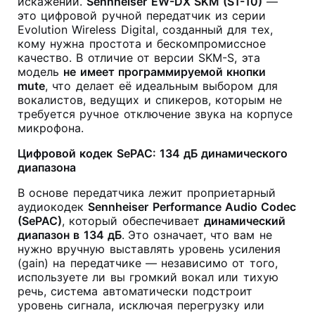
искажений.
Sennheiser EW-DX SKM (S1-10)
—
это цифровой ручной передатчик из серии
Evolution Wireless Digital, созданный для тех,
кому нужна простота и бескомпромиссное
качество. В отличие от версии SKM-S, эта
модель
не имеет программируемой кнопки
mute
, что делает её идеальным выбором для
вокалистов, ведущих и спикеров, которым не
требуется ручное отключение звука на корпусе
микрофона.
Цифровой кодек SePAC: 134 дБ динамического
диапазона
В основе передатчика лежит проприетарный
аудиокодек
Sennheiser Performance Audio Codec
(SePAC)
, который обеспечивает
динамический
диапазон в 134 дБ
.
Это означает, что вам не
нужно вручную выставлять уровень усиления
(gain) на передатчике — независимо от того,
используете ли вы громкий вокал или тихую
речь, система автоматически подстроит
уровень сигнала, исключая перегрузку или