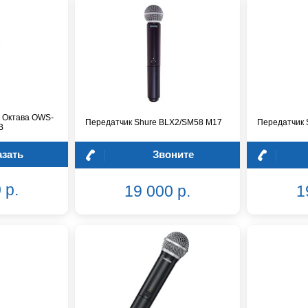
 Октава OWS-
Передатчик Shure BLX2/SM58 M17
Передатчик 
B
азать
Звоните
 р.
19 000 р.
1