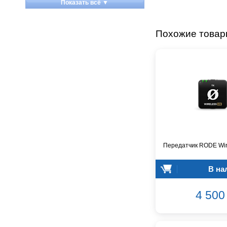
Показать всё ▼
Apart
Apogee
Похожие това
Artesia
Arturia
Aston Microphones
Atomos
Audac
Audio-Technica
Audiocenter
Barcelona
Behringer
Beisite
Передатчик RODE Wir
Belcat
В на
Beyerdynamic
Blackmagic Design
4 500 
Blackstar
Boss
CRCBOX