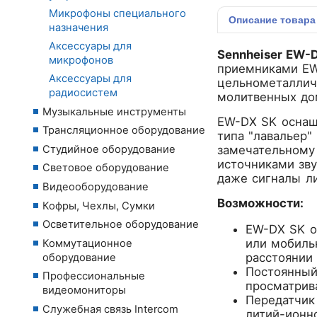
Микрофоны специального
Описание
товара
назначения
Аксессуары для
Sennheiser EW-
микрофонов
приемниками EW
Аксессуары для
цельнометаллич
радиосистем
молитвенных до
Музыкальные инструменты
EW-DX SK оснащ
Трансляционное оборудование
типа "лавальер"
Студийное оборудование
замечательному
источниками зву
Световое оборудование
даже сигналы ли
Видеооборудование
Возможности:
Кофры, Чехлы, Сумки
Осветительное оборудование
EW-DX SK о
или мобиль
Коммутационное
расстоянии
оборудование
Постоянный
Профессиональные
просматрив
видеомониторы
Передатчик 
Служебная связь Intercom
литий-ионн