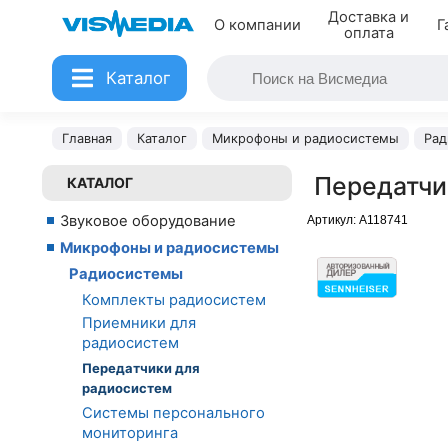
Доставка и
О компании
Г
оплата
Каталог
Главная
Каталог
Микрофоны и радиосистемы
Рад
Передатчик
КАТАЛОГ
Звуковое оборудование
Артикул:
A118741
Микрофоны и радиосистемы
Радиосистемы
Комплекты радиосистем
Приемники для
радиосистем
Передатчики для
радиосистем
Системы персонального
мониторинга