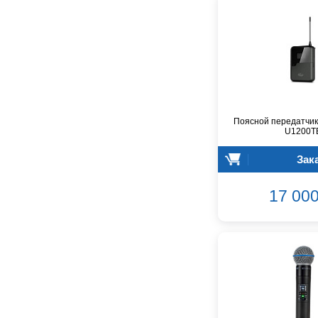
CROWN
CVGaudio
Canare
Casio
Cordial
Cort
Covenant
Поясной передатчик
Crafter
U1200T
D'Angelico
DAS Audio
Зак
DBX
DPA
17 000
DSPPA
Datavideo
Ddrum
Dean Guitars
Decimator
Dedolight
Digitech