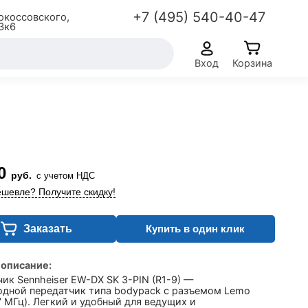
+7 (495) 540-40-47
окоссовского,
3к6
Вход
Корзина
0
руб.
с учетом НДС
шевле? Получите скидку!
Заказать
Купить в один клик
 описание:
ик Sennheiser EW-DX SK 3-PIN (R1-9) —
одной передатчик типа bodypack с разъемом Lemo
 МГц). Легкий и удобный для ведущих и