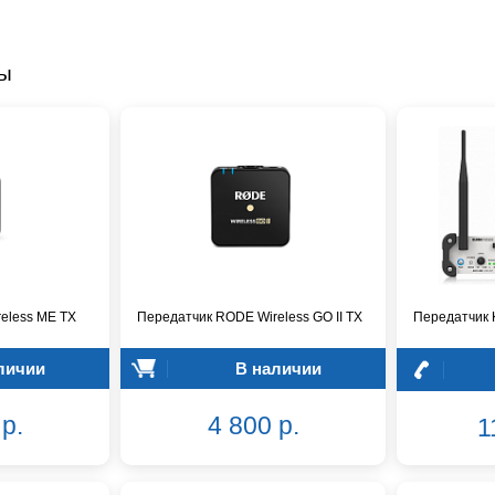
ры
eless ME TX
Передатчик RODE Wireless GO II TX
Передатчик
личии
В наличии
р.
4 800 р.
1