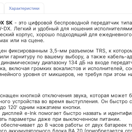
Характеристики
DX SK
- это цифровой беспроводной передатчик тип
-DX. Легкий и удобный для ношения исполнителями
еский корпус, хорошо подходящий для ежедневного 
мах или на сцене.
ен фиксированным 3,5-мм разъемом TRS, к котор
 или гарнитуру по вашему выбору, а также кабель-ад
 динамическому диапазону 134 дБ на входе переда
ка, включая громких вокалистов и исполнителей, 
нейного уровня от микшеров, не требуя при этом н
снащен кнопкой отключения звука, которая может б
ного устройства во время выступления. Он быстро с
 до 120' одним нажатием кнопки.
 дисплей e-Ink помогает быстро назвать и идентифи
ать параметры даже при выключенном питании.
обеспечивает до 8 часов работы от двух батареек ти
ого аккумуляторного блока BA 70 (приобретается от