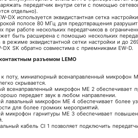
заряжать передатчик внутри сети с помощью сетево
тся отдельно).
EW-DX используется эквидистантная сетка настройки
ирокой полосе 80 МГц для предотвращения разруши
х при работе нескольких передатчиков в ограничен
жет быть расширена с помощью нескольких передат
 в режиме эквидистантной сетки настройки и до 269
-DX SK обратно совместима с приемниками EW-D.
-контактным разъемом LEMO
 к поту, миниатюрный всенаправленный микрофон M
легко скрывается.
й всенаправленный микрофон ME 2 обеспечивает пр
хорошо передает звук в любом направлении.
й лавальный микрофон ME 4 обеспечивает более уз
ости для более громких мероприятий.
й микрофон гарнитуры ME 3 обеспечивает повышенн
й.
льный кабель CI 1 позволяет подключить передатчик