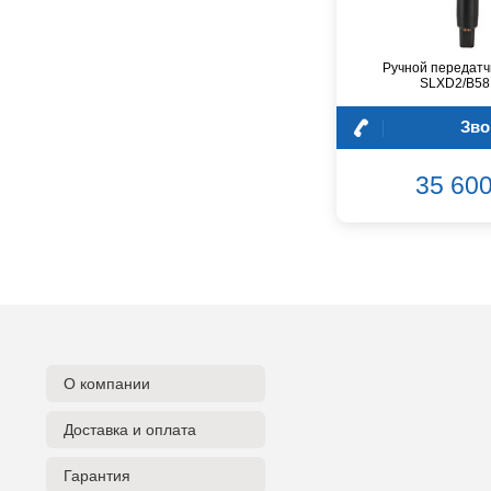
Dunlop
Dynacord
Eartec
Ручной передат
SLXD2/B58
Elarcon
Electro Voice
Зво
Enya
Epiphone
35 600
FBT
FBW
Falcon Eyes
Fender
Flight
Focusrite
GATOR
Genelec
О компании
Gewa
Доставка и оплата
Gibson
Godin
Гарантия
Godox