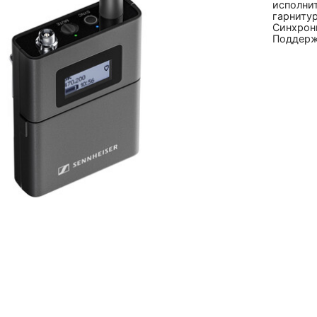
исполни
гарнитур
Синхрони
Поддерж