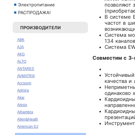
позволяют 
Электропитание
(приобретае
РАСПРОДАЖА!
В системе 
частот в ш
ПРОИЗВОДИТЕЛИ
возникающи
Система мо
ABK
134 каналов
Система EW
AJA
AKG
Совместим с 3
ALTO
ANTARES
Устойчивый
AVMATRIX
качества и 
Accsoon
Неприметны
Admira
одинаково 
Akai
Кардиоидны
направленн
Alesis
Кардиоидны
Alhambra
презентаци
Allen&Heath
Инструмента
American DJ
Ampeg