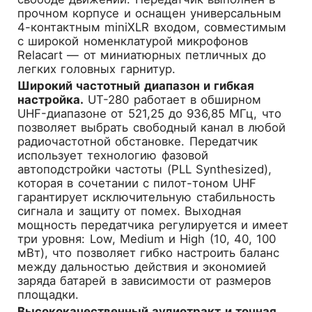
прочном корпусе и оснащен универсальным
4-контактным miniXLR входом, совместимым
с широкой номенклатурой микрофонов
Relacart — от миниатюрных петличных до
легких головных гарнитур.
Широкий частотный диапазон и гибкая
настройка.
UT-280 работает в обширном
UHF-диапазоне от 521,25 до 936,85 МГц, что
позволяет выбрать свободный канал в любой
радиочастотной обстановке. Передатчик
использует технологию фазовой
автоподстройки частоты (PLL Synthesized),
которая в сочетании с пилот-тоном UHF
гарантирует исключительную стабильность
сигнала и защиту от помех. Выходная
мощность передатчика регулируется и имеет
три уровня: Low, Medium и High (10, 40, 100
мВт), что позволяет гибко настроить баланс
между дальностью действия и экономией
заряда батарей в зависимости от размеров
площадки.
Высококачественный аудиотракт и точная