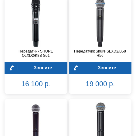
Передатчик SHURE
Передатчик Shure SLXD2/B58
QLXD2/K8B G51
H56
Звоните
Звоните
16 100 р.
19 000 р.