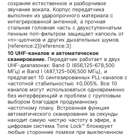
сохраняя естественное и разборчивое
звучание вокала. Корпус передатчика
выполнен из ударопрочного материала с
интегрированной антенной, а прочная
стальная головная часть с двухступенчатым
пенным поп-фильтром защищает капсюль от
«п»-щелчков и других дыхательных шумов.
[reference:2][reference:3]
10 UHF-каналов и автоматическое
сканирование.
Передатчик работает в двух
UHF-диапазонах: Band D (656,125–678,500
МГц) и Band I (487,125–506,500 МГц), и
предлагает 10 синтезированных PLL-каналов с
частотной стабильностью ±0,005%. Все 10
каналов могут использоваться одновременно
без интерференций и проблем с групповым
выбором благодаря продуманному
частотному плану. Встроенная функция
автоматического сканирования за секунды
находит самую чистую частоту в эфире, а
цифровая система Tone Lock™ блокирует
любые сторонние помехи при выключенном