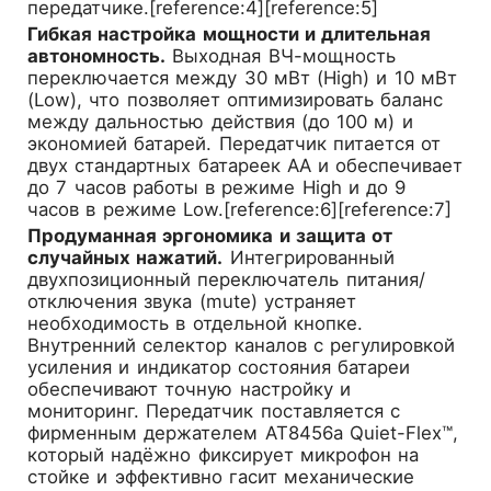
передатчике.[reference:4][reference:5]
Гибкая настройка мощности и длительная
автономность.
Выходная ВЧ-мощность
переключается между 30 мВт (High) и 10 мВт
(Low), что позволяет оптимизировать баланс
между дальностью действия (до 100 м) и
экономией батарей. Передатчик питается от
двух стандартных батареек AA и обеспечивает
до 7 часов работы в режиме High и до 9
часов в режиме Low.[reference:6][reference:7]
Продуманная эргономика и защита от
случайных нажатий.
Интегрированный
двухпозиционный переключатель питания/
отключения звука (mute) устраняет
необходимость в отдельной кнопке.
Внутренний селектор каналов с регулировкой
усиления и индикатор состояния батареи
обеспечивают точную настройку и
мониторинг. Передатчик поставляется с
фирменным держателем AT8456a Quiet-Flex™,
который надёжно фиксирует микрофон на
стойке и эффективно гасит механические