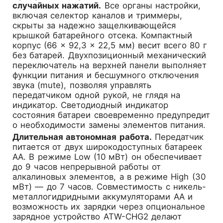
случайных нажатий.
Все органы настройки,
включая селектор каналов и триммеры,
скрыты за надежно защелкивающейся
крышкой батарейного отсека. Компактный
корпус (66 × 92,3 × 22,5 мм) весит всего 80 г
без батарей. Двухпозиционный механический
переключатель на верхней панели выполняет
функции питания и бесшумного отключения
звука (mute), позволяя управлять
передатчиком одной рукой, не глядя на
индикатор. Светодиодный индикатор
состояния батареи своевременно предупредит
о необходимости замены элементов питания.
Длительная автономная работа.
Передатчик
питается от двух широкодоступных батареек
AA. В режиме Low (10 мВт) он обеспечивает
до 9 часов непрерывной работы от
алкалиновых элементов, а в режиме High (30
мВт) — до 7 часов. Совместимость с никель-
металлогидридными аккумуляторами AA и
возможность их зарядки через опциональное
зарядное устройство ATW-CHG2 делают