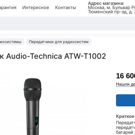
Адрес магазина:
арантия
Интересное
Контакты
Москва, м. Бульвар Р
Тюменский пр-зд, д. 
иосистемы
Передатчики для радиосистем
к Audio-Technica ATW-T1002
16 60
Нашли де
Краткое
Передат
передатч
батарей 