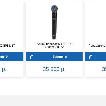
Ручной передатчик SHURE
X2/B58 M17
Передатчик 
SLXD2/B58 L56
ните
Звоните
 р.
35 600 р.
3