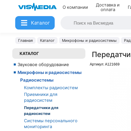
Доставка и
О компании
Г
оплата
Каталог
Главная
Каталог
Микрофоны и радиосистемы
Рад
Передатчи
КАТАЛОГ
Звуковое оборудование
Артикул:
A121669
Микрофоны и радиосистемы
Радиосистемы
Комплекты радиосистем
Приемники для
радиосистем
Передатчики для
радиосистем
Системы персонального
мониторинга