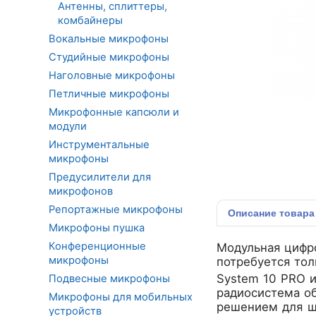
Антенны, сплиттеры,
комбайнеры
Вокальные микрофоны
Студийные микрофоны
Наголовные микрофоны
Петличные микрофоны
Микрофонные капсюли и
модули
Инструментальные
микрофоны
Предусилители для
микрофонов
Репортажные микрофоны
Описание
товара
Микрофоны пушка
Конференционные
Модульная цифро
микрофоны
потребуется тол
System 10 PRO и
Подвесные микрофоны
радиосистема о
Микрофоны для мобильных
решением для ш
устройств