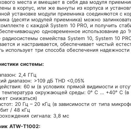
кового места и вмещает в себя два модуля приемник
лены в корпус, или же вынуты из корпуса и установ
нной установке модули приемника соединяются с кор
ика (десяти модулей приемника) можно залинковат
 комплекте с каждой System 10 PRO, и получить ст
обеспечивающую одновременное использование до 10
е радиосистемы семейства System 10, System 10 PRO
вается и настраивается, обеспечивает чистый естес
ть использует три способа обеспечения надежности
истики системы:
пазон: 2,4 ГГц
ий диапазон: >109 дБ THD <0,05%
ействия: 60 м (в условиях прямой видимости и отсу
 температура окружающей среды: 0° C … +40° C (в 
жет снижаться)
стот: 20 Гц – 20 кГц (в зависимости от типа микроф
бит / 48 кГц
рохождения сигнала: 3,8 мс
чик ATW-T1002: