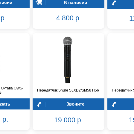
личии
В наличии
р.
4 800 р.
1
 Октава OWS-
Передатчик Shure SLXD2/SM58 H56
Передатчик 
B
азать
Звоните
 р.
19 000 р.
1