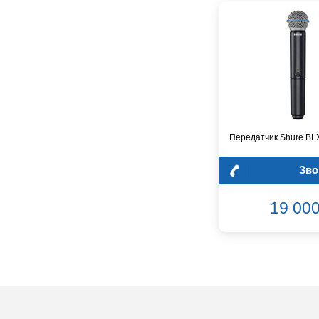
CROWN
CVGaudio
Canare
Casio
Cordial
Cort
Covenant
Crafter
Передатчик Shure BL
D'Angelico
DAS Audio
Зво
DBX
DPA
19 000
DSPPA
Datavideo
Ddrum
Dean Guitars
Decimator
Dedolight
Digitech