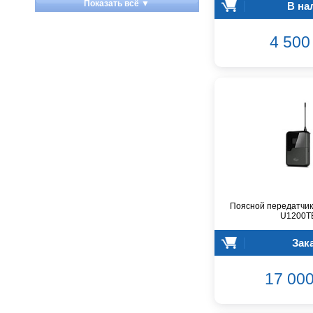
Показать всё ▼
В на
Apart
Apogee
4 500 
Artesia
Arturia
Aston Microphones
Atomos
Audac
Audio-Technica
Audiocenter
Barcelona
Behringer
Beisite
Поясной передатчик
Belcat
U1200T
Beyerdynamic
Зак
Blackmagic Design
Blackstar
17 000
Boss
CRCBOX