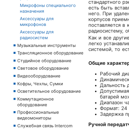
стандартного рэ
Микрофоны специального
есть быть встав
назначения
него. При удале
Аксессуары для
корпусов приемн
микрофонов
поставляется в
радиосистему, 
Аксессуары для
Как и все други
радиосистем
легко устанавли
Музыкальные инструменты
системой, то ес
Трансляционное оборудование
Студийное оборудование
Общие характер
Световое оборудование
Рабочий диа
Видеооборудование
Динамическ
Кофры, Чехлы, Сумки
Дальность д
Допустимая
Осветительное оборудование
батарей мо
Коммутационное
Диапазон ча
оборудование
Формат: 24 
Профессиональные
Задержка п
видеомониторы
Ручной передат
Служебная связь Intercom