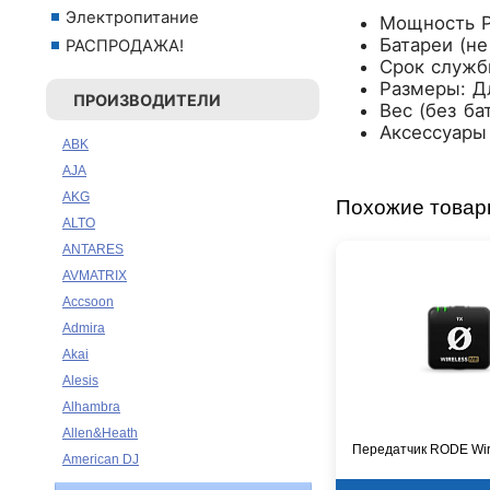
Электропитание
Мощность Р
Батареи (не
РАСПРОДАЖА!
Срок службы
Размеры: Д
ПРОИЗВОДИТЕЛИ
Вес (без ба
Аксессуары
ABK
AJA
AKG
Похожие това
ALTO
ANTARES
AVMATRIX
Accsoon
Admira
Akai
Alesis
Alhambra
Allen&Heath
Передатчик RODE Wir
American DJ
Ampeg