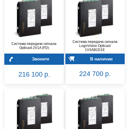
Cистема передачи сигнала
Система передачи сигнала
LogoVision Opticast
Opticast 2V1A (FD)
1V3AB1D1Е
Звоните
В наличии
224 700 р.
216 100 р.