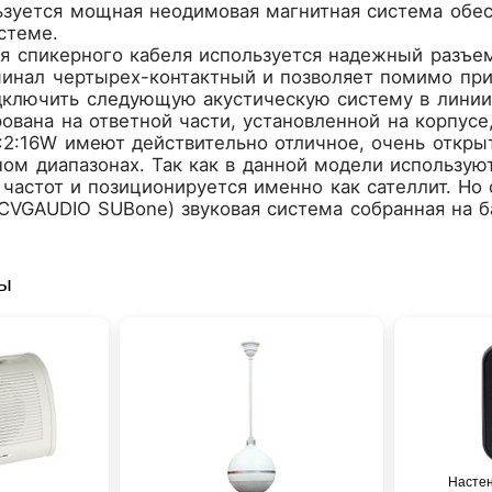
ьзуется мощная неодимовая магнитная система обе
стеме.
я спикерного кабеля используется надежный разъе
минал чертырех-контактный и позволяет помимо при
дключить следующую акустическую систему в линии
ована на ответной части, установленной на корпусе
2:16W имеют действительно отличное, очень открыт
ом диапазонах. Так как в данной модели использую
 частот и позиционируется именно как сателлит. Но
VGAUDIO SUBone) звуковая система собранная на ба
ры
Настен