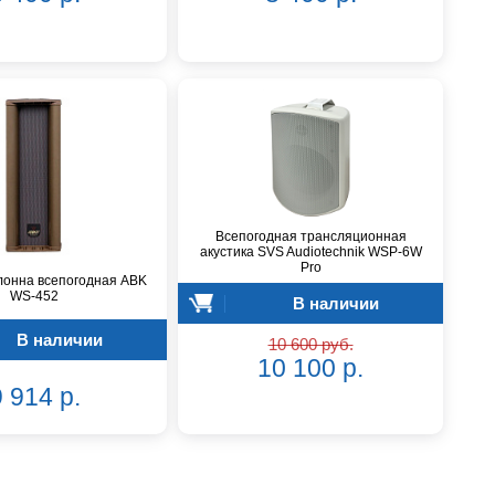
Всепогодная трансляционная
акустика SVS Audiotechnik WSP-6W
Pro
лонна всепогодная ABK
WS-452
В наличии
В наличии
10 600 руб.
10 100 р.
 914 р.