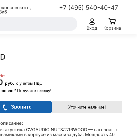
+7 (495) 540-40-47
окоссовского,
3к6
Вход
Корзина
OD
уб.
00
руб.
с учетом НДС
шевле? Получите скидку!
Звоните
Уточните наличие!
 описание:
ая акустика CVGAUDIO NUT3:2:16WOOD — сателлит с
инамиками в корпусе из массива дуба. Мощность 40