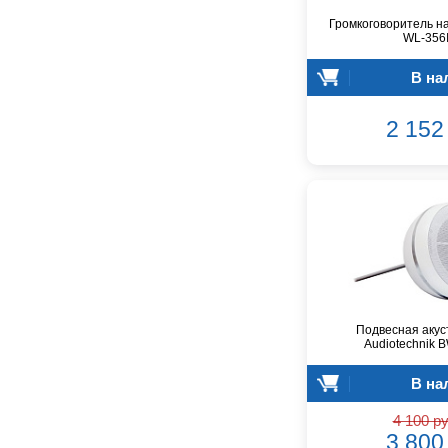
Arturia
Громкоговоритель н
WL-356I
Aston Microphones
Atomos
В на
Audac
Audio-Technica
2 152 
Audiocenter
Barcelona
Behringer
Beisite
Belcat
Beyerdynamic
Blackmagic Design
Blackstar
Boss
Подвесная акус
Audiotechnik 
CRCBOX
CROWN
В на
CVGaudio
4 100 ру
Canare
3 800 
Casio