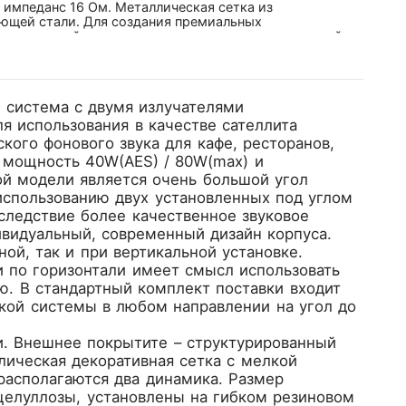
, импеданс 16 Ом. Металлическая сетка из
ющей стали. Для создания премиальных
тем в дизайнерских интерьерах ресторанов, отелей,
 система с двумя излучателями
я использования в качестве сателлита
ого фонового звука для кафе, ресторанов,
т мощность 40W(AES) / 80W(max) и
й модели является очень большой угол
 использованию двух установленных под углом
 следствие более качественное звуковое
видуальный, современный дизайн корпуса.
ой, так и при вертикальной установке.
 по горизонтали имеет смысл использовать
ю. В стандартный комплект поставки входит
кой системы в любом направлении на угол до
и. Внешнее покрытите – структурированный
лическая декоративная сетка с мелкой
располагаются два динамика. Размер
 целуллозы, установлены на гибком резиновом