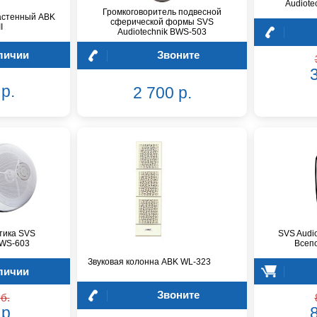
Audiote
Громкоговоритель подвесной
астенный ABK
сферической формы SVS
I
Audiotechnik BWS-503
личии
Звоните
3
р.
2 700 р.
тика SVS
SVS Audi
BWS-603
Всепо
Звуковая колонна ABK WL-323
личии
Звоните
б.
р.
8