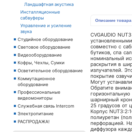
Ландшафтная акустика
Инсталляционные
сабвуферы
Описание
товара
Управление и усиление
звука
CVGAUDIO NUT3:
Студийное оборудование
установленными 
совместно с саб
Световое оборудование
бутиков, спа са
Видеооборудование
номинальный ис
Кофры, Чехлы, Сумки
раскрытия в шир
излучателей. Эт
Осветительное оборудование
покрытие озвуч
Коммутационное
Могут устанавли
оборудование
Обратите внима
Профессиональные
горизонтальную 
видеомониторы
шарнирный крон
25 градусов от 
Служебная связь Intercom
Корпус NUT3:2:
Электропитание
полиуретан (пол
РАСПРОДАЖА!
перфорацией. На
диффузора каждо