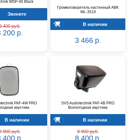
chnik WSP-40 Black
Громкоговоритель настенный ABK
WL-351II
Звоните
В наличии
3 400 руб.
 200 р.
3 466 р.
otechnik PAF-4W PRO
SVS Audiotechnik PAF-4B PRO
годная акустика
Всепогодная акустика
В наличии
В наличии
8 900 руб.
8 900 руб.
 400 р.
8 400 р.