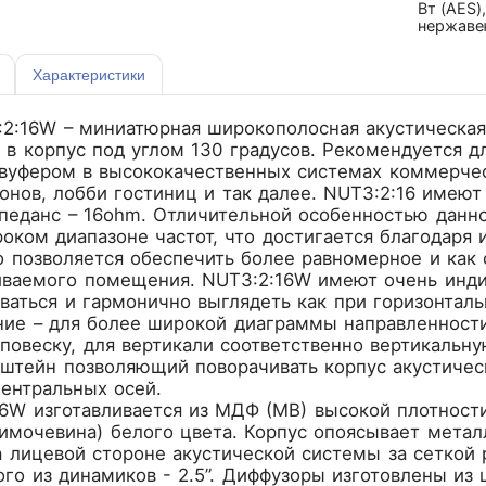
Вт (AES)
нержаве
аудиосис
бутиков.
Характеристики
2:16W – миниатюрная широкополосная акустическая
в корпус под углом 130 градусов. Рекомендуется дл
вуфером в высококачественных системах коммерческ
лонов, лобби гостиниц и так далее. NUT3:2:16 имею
педанс – 16ohm. Отличительной особенностью данно
оком диапазоне частот, что достигается благодаря
о позволяется обеспечить более равномерное и как
иваемого помещения. NUT3:2:16W имеют очень инди
ваться и гармонично выглядеть как при горизонтальн
ние – для более широкой диаграммы направленности
повеску, для вертикали соответственно вертикальну
штейн позволяющий поворачивать корпус акустичес
центральных осей.
16W изготавливается из МДФ (МВ) высокой плотност
имочевина) белого цвета. Корпус опоясывает метал
 лицевой стороне акустической системы за сеткой 
го из динамиков - 2.5”. Диффузоры изготовлены из