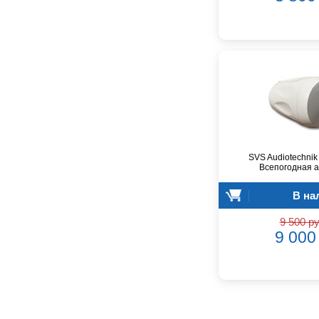
Cordial
Cort
Covenant
Crafter
D'Angelico
DAS Audio
DBX
DPA
DSPPA
SVS Audiotechni
Всепогодная а
Datavideo
Ddrum
В на
Dean Guitars
9 500 ру
Decimator
9 000 
Dedolight
Digitech
Dunlop
Dynacord
Eartec