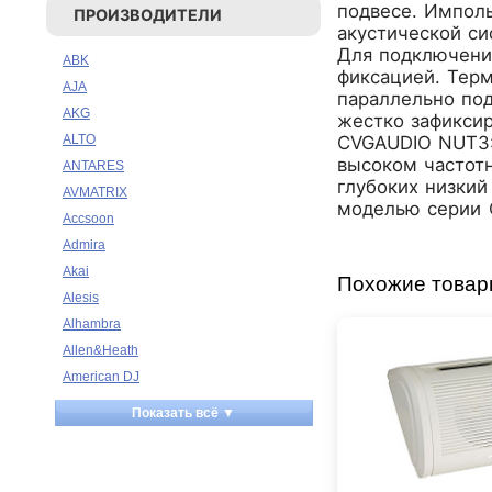
подвесе. Импол
ПРОИЗВОДИТЕЛИ
акустической си
Для подключени
ABK
фиксацией. Тер
AJA
параллельно по
AKG
жестко зафиксир
CVGAUDIO NUT3:
ALTO
высоком частотн
ANTARES
глубоких низкий
AVMATRIX
моделью серии C
Accsoon
Admira
Akai
Похожие това
Alesis
Alhambra
Allen&Heath
American DJ
Ampeg
Показать всё ▼
Apart
Apogee
Artesia