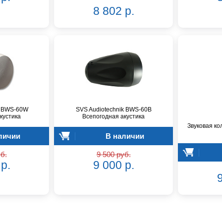
8 802 р.
k BWS-60W
SVS Audiotechnik BWS-60B
кустика
Всепогодная акустика
Звуковая ко
личии
В наличии
б.
9 500 руб.
р.
9 000 р.
9