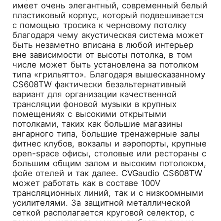
имеет очень элегантный, современный белый
пластиковый корпус, который подвешивается
с помощью тросика к черновому потолку
благодаря чему акустическая система может
быть незаметно вписана в любой интерьер
вне зависимости от высоты потолка, в том
числе может быть установлена за потолком
типа «грильятто». Благодаря вышесказанному
CS608TW фактически безальтернативный
вариант для организации качественной
трансляции фоновой музыки в крупных
помещениях с высокими открытыми
потолками, таких как большие магазины
ангарного типа, большие тренажерные залы
фитнес клубов, вокзалы и аэропорты, крупные
open-space офисы, столовые или рестораны с
большим общим залом и высоким потолоком,
фойе отелей и так далее. CVGaudio CS608TW
может работать как в составе 100V
трансляционных линий, так и с низкоомными
усилителями. За защитной металлической
сеткой располагается круговой селектор, с