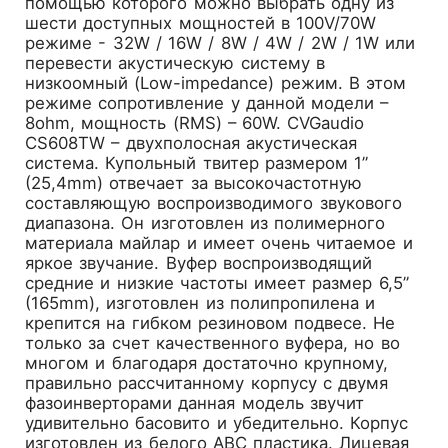
помощью которого можно выбрать одну из
шести доступных мощностей в 100V/70W
режиме - 32W / 16W / 8W / 4W / 2W / 1W или
перевести акустическую систему в
низкоомный (Low-impedance) режим. В этом
режиме сопротивление у данной модели –
8ohm, мощность (RMS) – 60W. CVGaudio
CS608TW – двухполосная акустическая
система. Купольный твитер размером 1”
(25,4mm) отвечает за высокочастотную
составляющую воспроизводимого звукового
диапазона. Он изготовлен из полимерного
материала майлар и имеет очень читаемое и
яркое звучание. Вуфер воспроизводящий
средние и низкие частоты имеет размер 6,5”
(165mm), изготовлен из полипропилена и
крепится на гибком резиновом подвесе. Не
только за счет качественного вуфера, но во
многом и благодаря достаточно крупному,
правильно рассчитанному корпусу с двумя
фазоинверторами данная модель звучит
удивительно басовито и убедительно. Корпус
изготовлен из белого ABC пластика. Лицевая