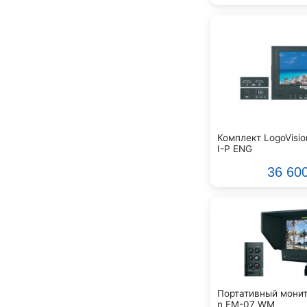
Manfrotto
Markbass
Marshall
Martinez
Maton
Medeli
Mesa Boogie
Midas
Комплект LogoVisi
Mooer
I-P ENG
Moose
36 60
NUX
Nektar
Neumann
Neutrik
Norman
Novation
Omni
OnStage
Портативный монит
Orange
n FM-07 WM