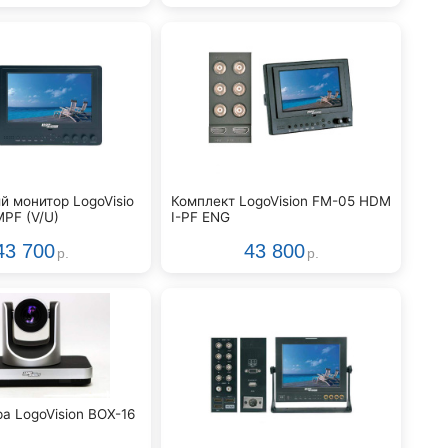
й монитор LogoVisio
Комплект LogoVision FM-05 HDM
PF (V/U)
I-PF ENG
43 700
43 800
р.
р.
а LogoVision BOX-16