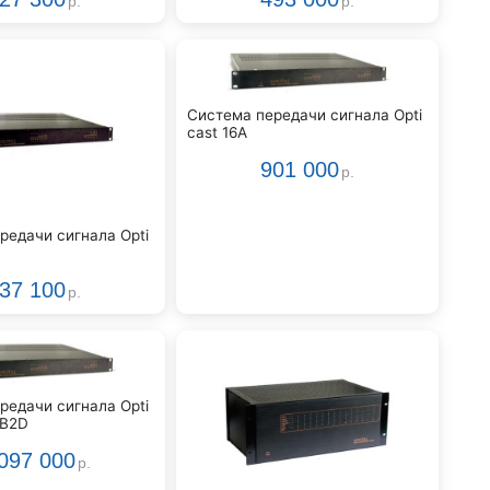
р.
р.
Система передачи сигнала Opti
cast 16A
901 000
р.
редачи сигнала Opti
37 100
р.
редачи сигнала Opti
AB2D
097 000
р.