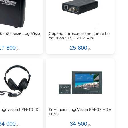
бной связи LogoVisio
Сервер потокового вещания Lo
govision VLS 1-4HP Mini
17 800
25 800
р.
р.
ogovision LPH-1D (DI
Комплект LogoVision FM-07 HDM
I ENG
34 000
34 500
р.
р.