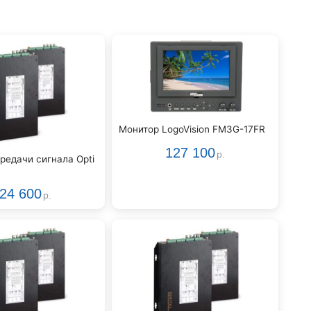
Монитор LogoVision FM3G-17FR
127 100
р.
редачи сигнала Opti
24 600
р.