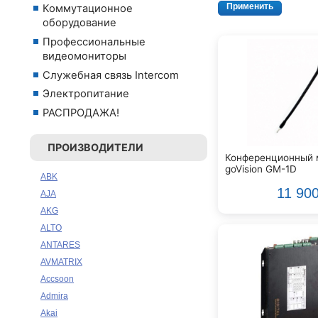
Коммутационное
оборудование
Профессиональные
видеомониторы
Служебная связь Intercom
Электропитание
РАСПРОДАЖА!
ПРОИЗВОДИТЕЛИ
Конференционный 
goVision GM-1D
ABK
11 90
AJA
AKG
ALTO
ANTARES
AVMATRIX
Accsoon
Admira
Akai