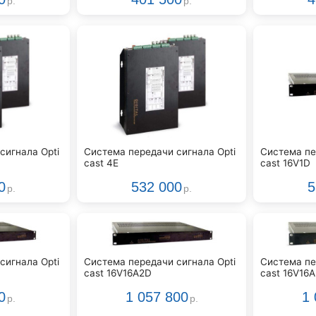
р.
р.
сигнала Opti
Система передачи сигнала Opti
Система пе
cast 4E
cast 16V1D
0
532 000
5
р.
р.
сигнала Opti
Система передачи сигнала Opti
Система пе
cast 16V16A2D
cast 16V16
0
1 057 800
1 
р.
р.