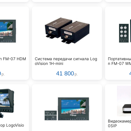
on FM-07 HDM
Система передачи сигнала Log
Портативны
oVision 1H-mini
n FM-07 WM
0
41 800
р.
р.
Видеокамер
ор LogoVisio
0SIP