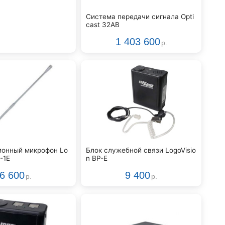
Система передачи сигнала Opti
cast 32AB
1 403 600
р.
ионный микрофон Lo
Блок служебной связи LogoVisio
-1E
n BP-E
6 600
9 400
р.
р.