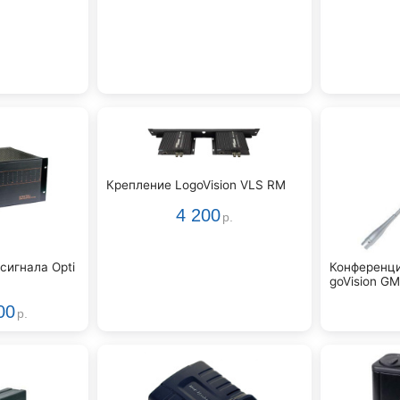
Крепление LogoVision VLS RM
4 200
р.
сигнала Opti
Конференц
goVision GM
00
р.