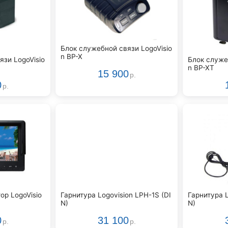
Блок служебной связи LogoVisio
n BP-X
язи LogoVisio
Блок служе
n BP-XT
15 900
р.
0
р.
ор LogoVisio
Гарнитура Logovision LPH-1S (DI
Гарнитура L
N)
N)
0
31 100
р.
р.