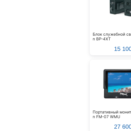
Klark Teknik
Klipsch
Klotz
Konig&Meyer
Korg
Блок служебной св
Kramer
n BP-4XT
Kurzweil
15 10
Kustom
LES
Lab.Gruppen
Lava
Lewitt
Libec
Line 6
Logocam
Logovision
Портативный монит
M-Audio
n FM-07 WMU
Mackie
27 60
Magewell