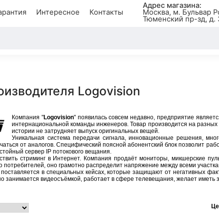
Адрес магазина:
арантия
Интересное
Контакты
Москва, м. Бульвар Р
Тюменский пр-зд, д. 
оизводителя Logovision
Компания "
Logovision
" появилась совсем недавно, предприятие являетс
интернациональной команды инженеров. Товар производится на разных 
истории не затрудняет выпуск оригинальных вещей.
Уникальная система передачи сигнала, инновационные решения, мног
чаться от аналогов. Специфический поясной абонентский блок позволит рабо
стойный сервер IP потокового вещания.
ствить стриминг в Интернет. Компания продаёт мониторы, микшерские пу
о потребителей, оно грамотно распределит напряжение между всеми участка
 поставляется в специальных кейсах, которые защищают от негативных факт
но занимается видеосъёмкой, работает в сфере телевещания, желает иметь
Це