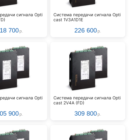
редачи сигнала Opti
Система передачи сигнала Opti
FD)
cast 1V3A1D1Е
18 700
226 600
р.
р.
редачи сигнала Opti
Система передачи сигнала Opti
cast 2V4A (FD)
05 900
309 800
р.
р.