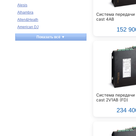
Alesis
Alhambra
Система передачи 
cast 4AB
Allen&Heath
American DJ
152 90
Ampeg
Показать всё ▼
Apart
Apogee
Artesia
Arturia
Aston Microphones
Atomos
Audac
Audio-Technica
Система передачи 
cast 2V1AB (FD)
Audiocenter
Barcelona
234 40
Behringer
Beisite
Belcat