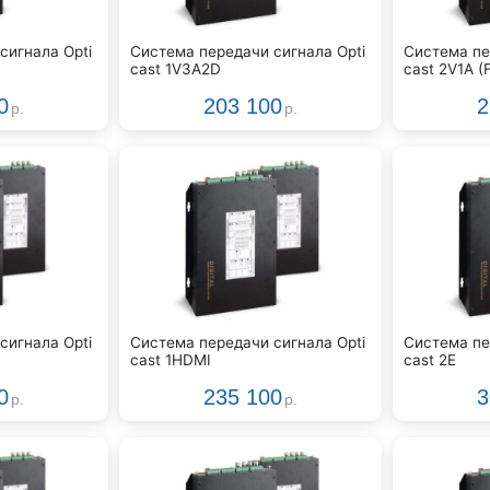
сигнала Opti
Система передачи сигнала Opti
Система пе
cast 1V3A2D
cast 2V1A (
0
203 100
2
р.
р.
сигнала Opti
Система передачи сигнала Opti
Система пе
cast 1HDMI
cast 2E
0
235 100
3
р.
р.