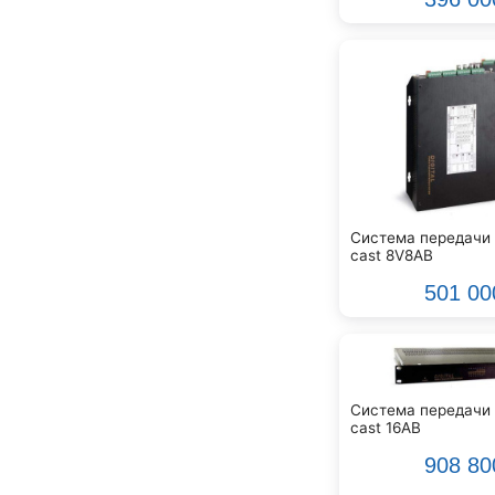
Ddrum
Dean Guitars
Decimator
Dedolight
Digitech
Dunlop
Dynacord
Eartec
Elarcon
Система передачи 
Electro Voice
cast 8V8AB
Enya
501 00
Epiphone
FBT
FBW
Falcon Eyes
Fender
Система передачи 
cast 16AB
Flight
Focusrite
908 80
GATOR