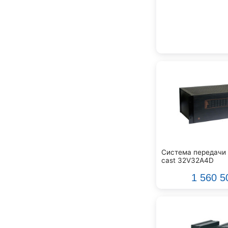
Genelec
Gewa
Gibson
Godin
Godox
GreenBean
Greg Bennett
Hollyland
Hora
INVOLIGHT
INVOTONE
InAkustik
Система передачи 
JBL
cast 32V32A4D
JET
1 560 5
Joyo
Kawai
Keipro
Kirlin