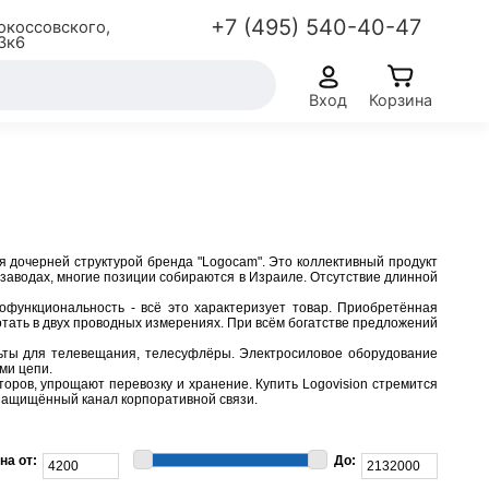
+7 (495) 540-40-47
окоссовского,
3к6
Вход
Корзина
я дочерней структурой бренда "Logocam". Это коллективный продукт
заводах, многие позиции собираются в Израиле. Отсутствие длинной
офункциональность - всё это характеризует товар. Приобретённая
тать в двух проводных измерениях. При всём богатстве предложений
льты для телевещания, телесуфлёры. Электросиловое оборудование
ми цепи.
оров, упрощают перевозку и хранение. Купить Logovision стремится
 защищённый канал корпоративной связи.
на от:
До: