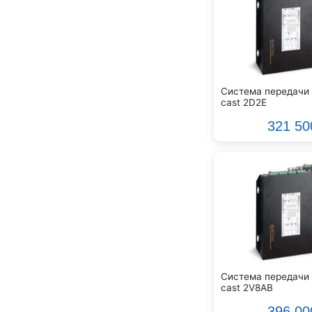
Beyerdynamic
Blackmagic Design
Blackstar
Boss
CRCBOX
CROWN
Система передачи 
CVGaudio
cast 2D2E
Canare
321 50
Casio
Cordial
Cort
Covenant
Crafter
D'Angelico
DAS Audio
DBX
DPA
Система передачи 
DSPPA
cast 2V8AB
Datavideo
396 00