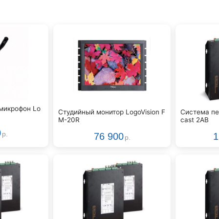
микрофон Lo
Студийный монитор LogoVision F
Система пе
M-20R
cast 2AB
0
р.
76 900
1
р.