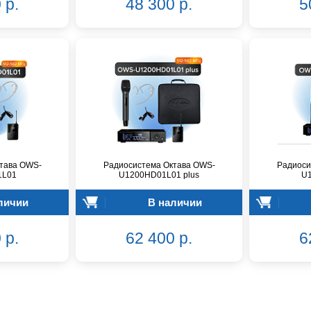
 р.
48 300 р.
5
тава OWS-
Радиосистема Октава OWS-
Радиоси
1L01
U1200HD01L01 plus
U
личии
В наличии
 р.
62 400 р.
6