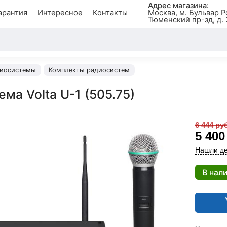
Адрес магазина:
арантия
Интересное
Контакты
Москва, м. Бульвар Р
Тюменский пр-зд, д. 
иосистемы
Комплекты радиосистем
ма Volta U-1 (505.75)
6 444 руб
5 40
Нашли де
В нал