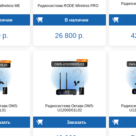
Радиоси
ireless ME
Радиосистема RODE Wireless PRO
личии
В наличии
 р.
26 800 р.
4
тава OWS-
Радиосистема Октава OWS-
Радиоси
L01
U1200D01L02
U12
азать
Заказать