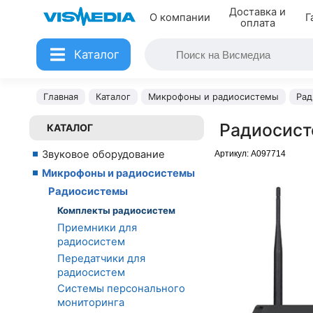
Доставка и
О компании
Г
оплата
Каталог
Главная
Каталог
Микрофоны и радиосистемы
Рад
Радиосисте
КАТАЛОГ
Звуковое оборудование
Артикул:
A097714
Микрофоны и радиосистемы
Радиосистемы
Комплекты радиосистем
Приемники для
радиосистем
Передатчики для
радиосистем
Системы персонального
мониторинга