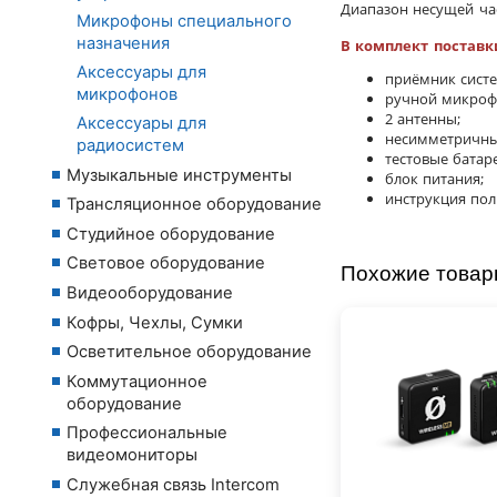
Диапазон несущей час
Микрофоны специального
назначения
В комплект поставк
Аксессуары для
приёмник сист
микрофонов
ручной микроф
2 антенны;
Аксессуары для
несимметричный
радиосистем
тестовые батаре
Музыкальные инструменты
блок питания;
инструкция пол
Трансляционное оборудование
Студийное оборудование
Световое оборудование
Похожие това
Видеооборудование
Кофры, Чехлы, Сумки
Осветительное оборудование
Коммутационное
оборудование
Профессиональные
видеомониторы
Служебная связь Intercom