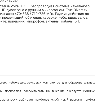
 описание:
стема Volta U-1 — беспроводная система начального
HF-диапазона с ручным микрофоном. True Diversity
иапазон 470-638 / 710-726 МГц. Радиус действия до
я презентаций, обучения, караоке, небольших залов.
кте: приемник, микрофон, антенны, кабель, БП.
истем, небольших звуковых комплектов для образовательных
ем позволяют рассчитывать на высокие эксплуатационные
томатически выбирает наиболее устойчивый вариант приёма