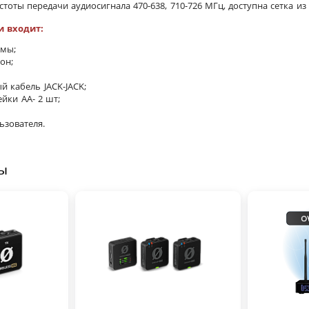
тоты передачи аудиосигнала 470-638, 710-726 МГц, доступна сетка из 
и входит:
емы;
он;
 кабель JACK-JACK;
йки АА- 2 шт;
ьзователя.
ры