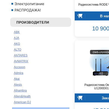
Электропитание
Радиосистема RODE W
РАСПРОДАЖА!
В на
ПРОИЗВОДИТЕЛИ
10 900
ABK
AJA
AKG
ALTO
ANTARES
AVMATRIX
Accsoon
Admira
Akai
Alesis
Радиосистема Ок
U1200D01
Alhambra
Allen&Heath
Зак
American DJ
Ampeg