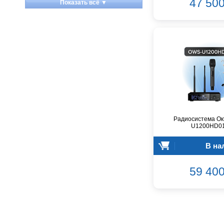
47 500
Показать всё ▼
Apart
Apogee
Artesia
Arturia
Aston Microphones
Atomos
Audac
Audio-Technica
Audiocenter
Barcelona
Радиосистема Ок
U1200HD0
Behringer
Beisite
В на
Belcat
Beyerdynamic
59 400
Blackmagic Design
Blackstar
Boss
CRCBOX