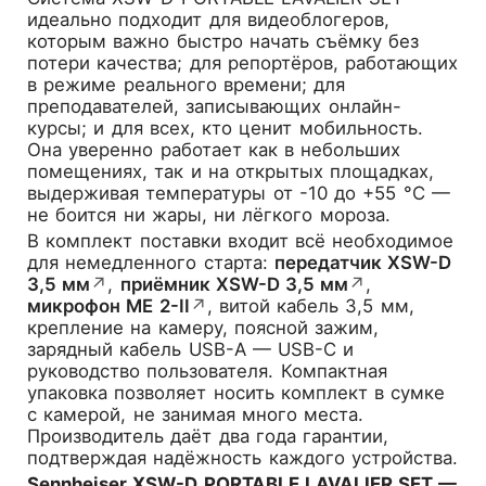
идеально подходит для видеоблогеров,
которым важно быстро начать съёмку без
потери качества; для репортёров, работающих
в режиме реального времени; для
преподавателей, записывающих онлайн-
курсы; и для всех, кто ценит мобильность.
Она уверенно работает как в небольших
помещениях, так и на открытых площадках,
выдерживая температуры от -10 до +55 °C —
не боится ни жары, ни лёгкого мороза.
В комплект поставки входит всё необходимое
для немедленного старта:
передатчик XSW-D
3,5 мм
↗
,
приёмник XSW-D 3,5 мм
↗
,
микрофон ME 2-II
↗
, витой кабель 3,5 мм,
крепление на камеру, поясной зажим,
зарядный кабель USB-A — USB-C и
руководство пользователя. Компактная
упаковка позволяет носить комплект в сумке
с камерой, не занимая много места.
Производитель даёт два года гарантии,
подтверждая надёжность каждого устройства.
Sennheiser XSW-D PORTABLE LAVALIER SET —