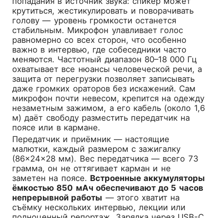
попадания в источник звука: спикер может
крутиться, жестикулировать и поворачивать
голову — уровень громкости останется
стабильным. Микрофон улавливает голос
равномерно со всех сторон, что особенно
важно в интервью, где собеседники часто
меняются. Частотный диапазон 80–18 000 Гц
охватывает все нюансы человеческой речи, а
защита от перегрузки позволяет записывать
даже громких ораторов без искажений. Сам
микрофон почти невесом, крепится на одежду
незаметным зажимом, а его кабель (около 1,6
м) даёт свободу разместить передатчик на
поясе или в кармане.
Передатчик и приёмник — настоящие
малютки, каждый размером с зажигалку
(86×24×28 мм). Вес передатчика — всего 73
грамма, он не оттягивает карман и не
заметен на поясе.
Встроенные аккумуляторы
ёмкостью 850 мАч обеспечивают до 5 часов
непрерывной работы
— этого хватит на
съёмку нескольких интервью, лекции или
полноценный репортаж. Зарядка через USB-C