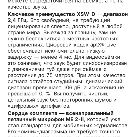
можете сосредоточиться на съёмке, а не на
качестве звука.
Ключевое преимущество XSW-D — диапазон
2,4 ГГц
. Это свободный, не требующий
лицензирования спектр, доступный в любой
стране мира. Выезжая за границу, вам не
нужно беспокоиться о местных частотных
ограничениях. Цифровой кодек aptX® Live
обеспечивает исключительно низкую
задержку — менее 4 мс. Для видеосъёмки
это означает, что звук будет синхронизирован
с движениями губ даже при съёмке с
расстояния до 75 метров. При этом качество
сигнала остаётся студийным: динамический
диапазон превышает 106 дБ, а искажения не
превышают 0,1%. Вы получите чистый,
детальный звук без посторонних шумов и
«цифровых» артефактов.
Сердце комплекта — всенаправленный
петличный микрофон ME 2-II
, который уже
стал стандартом для мобильных журналистов.
Его «омни»-диаграмма не требует точного