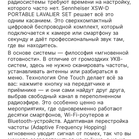
радиосистемы требуют времени на настройку,
которого часто нет.
Sennheiser XSW-D
PORTABLE LAVALIER SET
решает всё это
одним касанием. Это сверхкомпактный
цифровой беспроводной комплект, который
подключается к камере или смартфону за
секунду и даёт профессиональный звук там,
где вы находитесь.
В основе системы — философия «мгновенной
готовности». В отличие от громоздких УКВ-
систем, здесь не нужно сканировать частоты,
устанавливать антенны или разбираться в
меню. Технология One Touch делает всё за
вас: нажмите кнопку на передатчике и
приёмнике — и они сами найдут друг друга,
выбрав свободный канал в переполненном
радиоэфире. Это особенно ценно на
мероприятиях, где одновременно работают
десятки смартфонов, Wi-Fi-роутеров и
Bluetooth-устройств. Адаптивная перестройка
частоты (Adaptive Frequency Hopping)
мгновенно уводит сигнал от помех, так что вы