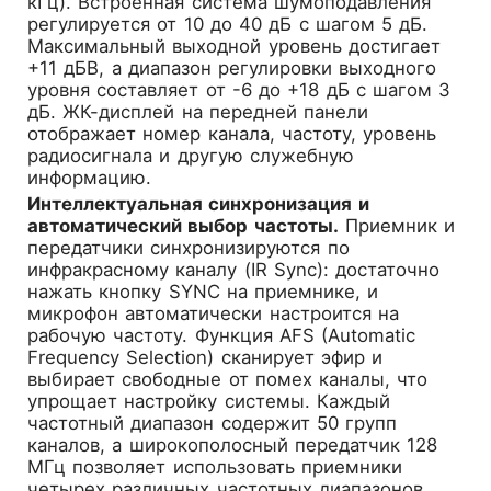
кГц). Встроенная система шумоподавления
регулируется от 10 до 40 дБ с шагом 5 дБ.
Максимальный выходной уровень достигает
+11 дБВ, а диапазон регулировки выходного
уровня составляет от -6 до +18 дБ с шагом 3
дБ. ЖК-дисплей на передней панели
отображает номер канала, частоту, уровень
радиосигнала и другую служебную
информацию.
Интеллектуальная синхронизация и
автоматический выбор частоты.
Приемник и
передатчики синхронизируются по
инфракрасному каналу (IR Sync): достаточно
нажать кнопку SYNC на приемнике, и
микрофон автоматически настроится на
рабочую частоту. Функция AFS (Automatic
Frequency Selection) сканирует эфир и
выбирает свободные от помех каналы, что
упрощает настройку системы. Каждый
частотный диапазон содержит 50 групп
каналов, а широкополосный передатчик 128
МГц позволяет использовать приемники
четырех различных частотных диапазонов