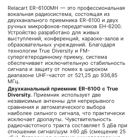
Relacart ER-6100MH
— это профессиональная
вокальная радиосистема, состоящая из
двухканального приемника ER-6100 и двух
ручных микрофонов-передатчиков EH-6200.
Устройство разработано для живых
выступлений, конференций, караоке-залов и
образовательных учреждений. Благодаря
технологии True Diversity и FM-
супергетеродинному приему, система
обеспечивает исключительную стабильность
сигнала и защиту от помех в широком
диапазоне UHF-частот от 521,25 до 936,85
МГц.
Двухканальный приемник ER-6100 с True
Diversity.
Приемник использует две
независимые антенны для непрерывного
сравнения и автоматического выбора
наиболее сильного сигнала, что практически
исключает дропауты. Чувствительность
радиочастотного тракта составляет 5 дБв при
отношении сигнал/шум ≥60 дБ (смещение 25