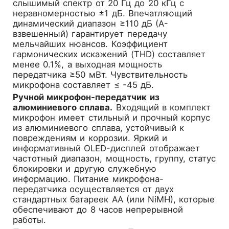
слышимый спектр от 20 Гц до 20 кГц с
неравномерностью ±1 дБ. Впечатляющий
динамический диапазон ≥110 дБ (A-
взвешенный) гарантирует передачу
мельчайших нюансов. Коэффициент
гармонических искажений (THD) составляет
менее 0.1%, а выходная мощность
передатчика ≥50 мВт. Чувствительность
микрофона составляет ≤ -45 дБ.
Ручной микрофон-передатчик из
алюминиевого сплава.
Входящий в комплект
микрофон имеет стильный и прочный корпус
из алюминиевого сплава, устойчивый к
повреждениям и коррозии. Яркий и
информативный OLED-дисплей отображает
частотный диапазон, мощность, группу, статус
блокировки и другую служебную
информацию. Питание микрофона-
передатчика осуществляется от двух
стандартных батареек AA (или NiMH), которые
обеспечивают до 8 часов непрерывной
работы.