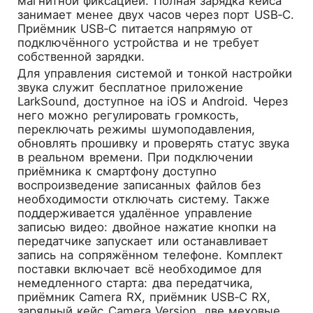
магнитной фиксацией. Полная зарядка кейса
занимает менее двух часов через порт USB‑C.
Приёмник USB‑C питается напрямую от
подключённого устройства и не требует
собственной зарядки.
Для управления системой и тонкой настройки
звука служит бесплатное приложение
LarkSound, доступное на iOS и Android. Через
него можно регулировать громкость,
переключать режимы шумоподавления,
обновлять прошивку и проверять статус звука
в реальном времени. При подключении
приёмника к смартфону доступно
воспроизведение записанных файлов без
необходимости отключать систему. Также
поддерживается удалённое управление
записью видео: двойное нажатие кнопки на
передатчике запускает или останавливает
запись на сопряжённом телефоне. Комплект
поставки включает всё необходимое для
немедленного старта: два передатчика,
приёмник Camera RX, приёмник USB‑C RX,
зарядный кейс Camera Version, две меховые