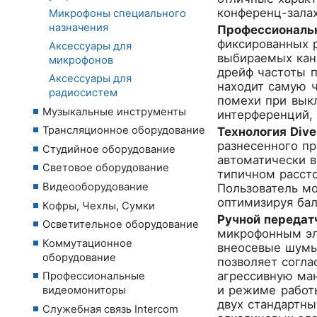
конференц-зала
Микрофоны специального
назначения
Профессиональн
фиксированных р
Аксессуары для
выбираемых кана
микрофонов
дрейф частоты п
Аксессуары для
находит самую ч
радиосистем
помехи при вык
Музыкальные инструменты
интерференций, 
Трансляционное оборудование
Технология Dive
разнесенного пр
Студийное оборудование
автоматически в
Световое оборудование
типичном рассто
Видеооборудование
Пользователь м
оптимизируя ба
Кофры, Чехлы, Сумки
Ручной передат
Осветительное оборудование
микрофонным эл
Коммутационное
внеосевые шумы,
оборудование
позволяет согла
агрессивную ма
Профессиональные
и режиме работы
видеомониторы
двух стандартны
Служебная связь Intercom