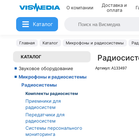
Доставка и
О компании
Г
оплата
Каталог
Главная
Каталог
Микрофоны и радиосистемы
Рад
Радиосист
КАТАЛОГ
Звуковое оборудование
Артикул:
A133497
Микрофоны и радиосистемы
Радиосистемы
Комплекты радиосистем
Приемники для
радиосистем
Передатчики для
радиосистем
Системы персонального
мониторинга