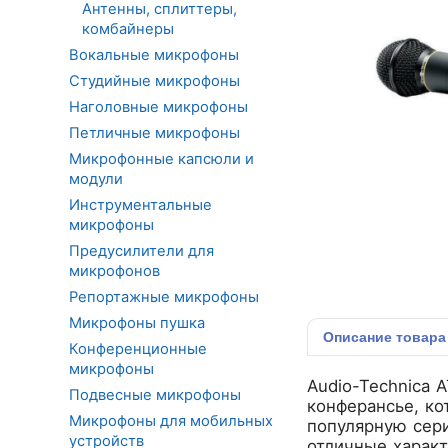
Антенны, сплиттеры,
комбайнеры
Вокальные микрофоны
Студийные микрофоны
Наголовные микрофоны
Петличные микрофоны
Микрофонные капсюли и
модули
Инструментальные
микрофоны
Предусилители для
микрофонов
Репортажные микрофоны
Микрофоны пушка
Описание
товара
Конференционные
микрофоны
Audio-Technica 
Подвесные микрофоны
конферансье, ко
Микрофоны для мобильных
популярную сер
устройств
отличные характ