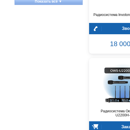
Показать всё ▼
Apart
Apogee
Радиосистема Invoto
Artesia
Arturia
Зво
Aston Microphones
Atomos
18 000
Audac
Audio-Technica
Audiocenter
Barcelona
Behringer
Beisite
Belcat
Beyerdynamic
Blackmagic Design
Blackstar
Радиосистема Ок
U2200H
Boss
CRCBOX
Зак