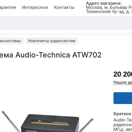
Адрес магазина:
арантия
Интересное
Контакты
Москва, м. Бульвар Р
Тюменский пр-зд, д. 
иосистемы
Комплекты радиосистем
ема Audio-Technica ATW702
20 20
Нашли де
Краткое
Audio-T
радиосис
МГц), ав