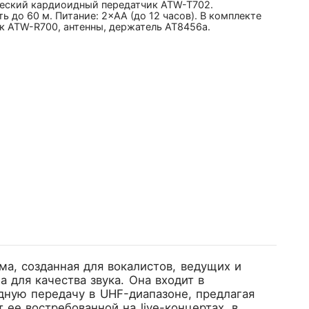
еский кардиоидный передатчик ATW-T702.
ь до 60 м. Питание: 2×AA (до 12 часов). В комплекте
к ATW-R700, антенны, держатель AT8456a.
а, созданная для вокалистов, ведущих и
для качества звука. Она входит в
ную передачу в UHF-диапазоне, предлагая
 ее востребованной на live-концертах, в