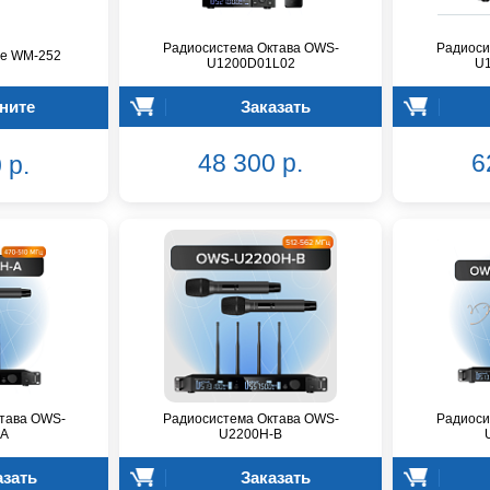
Радиосистема Октава OWS-
Радиоси
ne WM-252
U1200D01L02
U
ните
Заказать
48 300 р.
6
 р.
тава OWS-
Радиосистема Октава OWS-
Радиоси
-A
U2200H-B
азать
Заказать