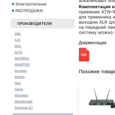
алкалиновых эле
Электропитание
Комплектация и 
РАСПРОДАЖА!
приемник ATW-R7
для приемника 
выходом XLR дл
ПРОИЗВОДИТЕЛИ
на передней па
систему можно в
ABK
AJA
Документация
AKG
ALTO
ANTARES
AVMATRIX
Похожие това
Accsoon
Admira
Akai
Alesis
Alhambra
Allen&Heath
American DJ
Ampeg