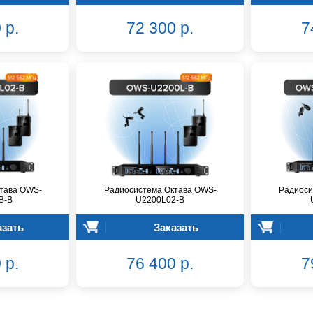
 р.
72 300 р.
7
тава OWS-
Радиосистема Октава OWS-
Радиоси
В-B
U2200L02-B
азать
Заказать
 р.
76 400 р.
7