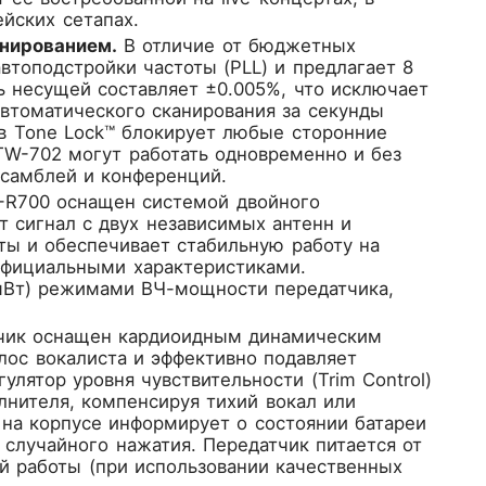
йских сетапах.
нированием.
В отличие от бюджетных
топодстройки частоты (PLL) и предлагает 8
ь несущей составляет ±0.005%, что исключает
втоматического сканирования за секунды
ов Tone Lock™ блокирует любые сторонние
TW-702 могут работать одновременно и без
нсамблей и конференций.
R700 оснащен системой двойного
ет сигнал с двух независимых антенн и
ты и обеспечивает стабильную работу на
 официальными характеристиками.
 мВт) режимами ВЧ-мощности передатчика,
ик оснащен кардиоидным динамическим
ос вокалиста и эффективно подавляет
лятор уровня чувствительности (Trim Control)
лнителя, компенсируя тихий вокал или
на корпусе информирует о состоянии батареи
случайного нажатия. Передатчик питается от
ой работы (при использовании качественных