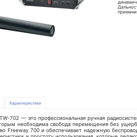
динамич
Дальност
приемни
Характеристики
ATW-702
— это профессиональная ручная радиосистем
торым необходима свобода перемещения без ущерба 
ию Freeway 700 и обеспечивает надежную беспровод
еристики и простоту использования, которые делают