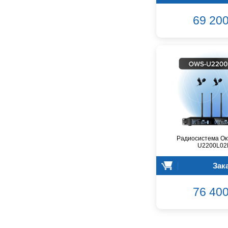
CROWN
CVGaudio
69 200
Canare
Casio
Cordial
Cort
Covenant
Crafter
D'Angelico
DAS Audio
DBX
DPA
Радиосистема Ок
U2200L02
DSPPA
Datavideo
Зак
Ddrum
Dean Guitars
76 400
Decimator
Dedolight
Digitech