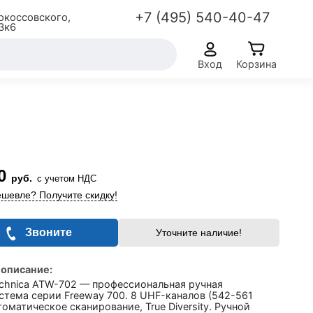
+7 (495) 540-40-47
окоссовского,
3к6
Вход
Корзина
0
руб.
с учетом НДС
шевле? Получите скидку!
Звоните
Уточните наличие!
 описание:
echnica ATW-702 — профессиональная ручная
тема серии Freeway 700. 8 UHF-каналов (542-561
томатическое сканирование, True Diversity. Ручной