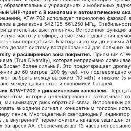
х, образовательных учреждениях и мобильных дидже
ый UHF-тракт с 8 каналами и автоматическим ска
ешений, ATW-702 использует технологию фазовой ав
лов в диапазоне 542.125–561.250 МГц. Стабильност
ри длительных выступлениях. Встроенная функция а
истую частоту в эфире, а система подавления шум
лючении передатчика. Благодаря этому до восьми A
что делает систему востребованной для больших а
rsity и расширенная зона покрытия.
Приемник ATW-
иема (True Diversity), которая непрерывно сравнива
ыбирает более сильный. Это предотвращает дропау
янии до 60 метров (200 футов), что подтверждено
ожет выбрать между высоким (10 мВт) и низким (5
ланс между дальностью и экономией батарей.
чик ATW-T702 с динамическим капсюлем.
Передатч
ементом, который целенаправленно захватывает гол
 минимизируя риск обратной связи. Встроенный регу
совать выходной сигнал с конкретным голосом испо
неру пения. Многоцветный светодиодный индикатор 
, а внутренний переключатель каналов защищен от 
х батареек AA, обеспечивая до 12 часов непрерывн