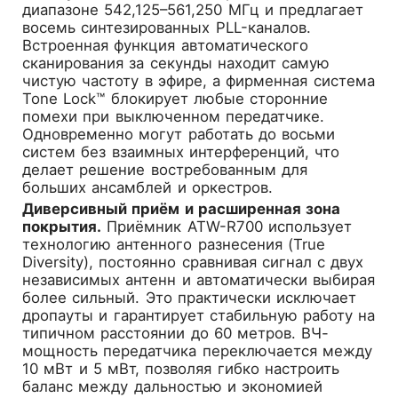
диапазоне 542,125–561,250 МГц и предлагает
восемь синтезированных PLL-каналов.
Встроенная функция автоматического
сканирования за секунды находит самую
чистую частоту в эфире, а фирменная система
Tone Lock™ блокирует любые сторонние
помехи при выключенном передатчике.
Одновременно могут работать до восьми
систем без взаимных интерференций, что
делает решение востребованным для
больших ансамблей и оркестров.
Диверсивный приём и расширенная зона
покрытия.
Приёмник ATW-R700 использует
технологию антенного разнесения (True
Diversity), постоянно сравнивая сигнал с двух
независимых антенн и автоматически выбирая
более сильный. Это практически исключает
дропауты и гарантирует стабильную работу на
типичном расстоянии до 60 метров. ВЧ-
мощность передатчика переключается между
10 мВт и 5 мВт, позволяя гибко настроить
баланс между дальностью и экономией