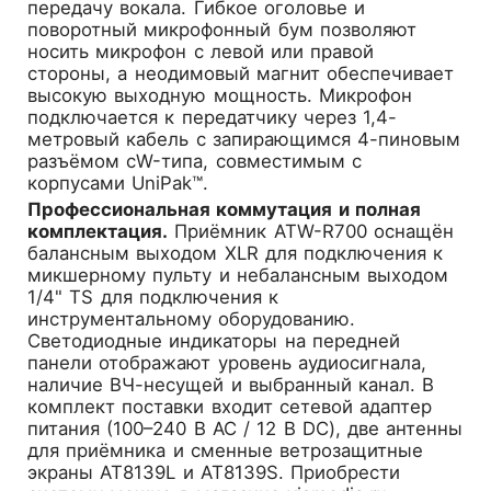
передачу вокала. Гибкое оголовье и
поворотный микрофонный бум позволяют
носить микрофон с левой или правой
стороны, а неодимовый магнит обеспечивает
высокую выходную мощность. Микрофон
подключается к передатчику через 1,4-
метровый кабель с запирающимся 4-пиновым
разъёмом cW-типа, совместимым с
корпусами UniPak™.
Профессиональная коммутация и полная
комплектация.
Приёмник ATW-R700 оснащён
балансным выходом XLR для подключения к
микшерному пульту и небалансным выходом
1/4" TS для подключения к
инструментальному оборудованию.
Светодиодные индикаторы на передней
панели отображают уровень аудиосигнала,
наличие ВЧ-несущей и выбранный канал. В
комплект поставки входит сетевой адаптер
питания (100–240 В AC / 12 В DC), две антенны
для приёмника и сменные ветрозащитные
экраны AT8139L и AT8139S. Приобрести