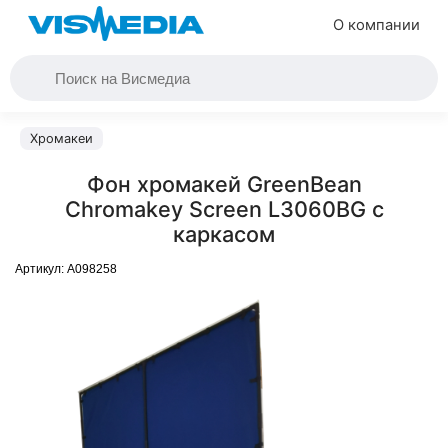
О компании
Хромакеи
Фон хромакей GreenBean
Chromakey Screen L3060BG с
каркасом
Артикул:
A098258