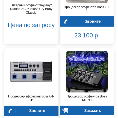
Гитарный эффект "вау-вау"
Процессор эффектов Boss GT-
Dunlop SC95 Slash Cry Baby
1
Classic
Звоните
Цена по запросу
23 100 р.
Процессор эффектов Boss GT-
Процессор эффектов Boss
1B
ME-90
Звоните
Заказать