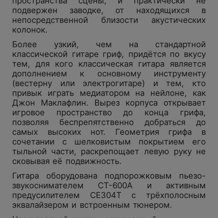
пространства сцены, и практически не
подвержен заводке, от находящихся в
непосредственной близости акустических
колонок.
Более узкий, чем на стандартной
классической гитаре гриф, придётся по вкусу
тем, для кого классическая гитара является
дополнением к основному инструменту
(вестерну или электрогитаре) и тем, кто
привык играть медиатором на нейлоне, как
Джон Маклафлин. Вырез корпуса открывает
игровое пространство до конца грифа,
позволяя беспрепятственно добраться до
самых высоких нот. Геометрия грифа в
сочетании с шелковистым покрытием его
тыльной части, раскрепощает левую руку не
сковывая её подвижность.
Гитара оборудована подпорожковым пьезо-
звукоснимателем CT-600A и активным
предусилителем CE304T с трёхполосным
эквалайзером и встроенным тюнером.