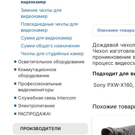
видеокамер
Зимние чехлы для
видеокамер
Повседнедные чехлы для
видеокамер
Описание
товара
Сумки для видеокамер
Дождевой чехол 
Сумки общего назначения
Чехол изготовле
Чехлы для студийных камер
проникновение 
Осветительное оборудование
процесс видеос
Коммутационное
Подходит для в
оборудование
Профессиональные
Sony PXW-X160,
видеомониторы
Служебная связь Intercom
Электропитание
Похожие това
РАСПРОДАЖА!
ПРОИЗВОДИТЕЛИ