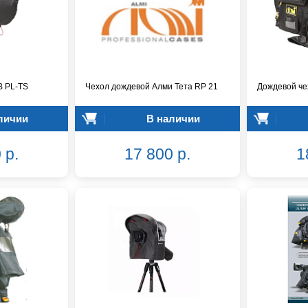
B PL-TS
Чехол дождевой Алми Тета RP 21
Дождевой че
личии
В наличии
 р.
17 800 р.
1