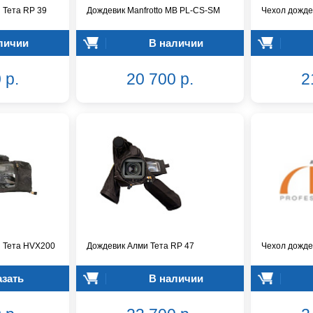
 Тета RP 39
Дождевик Manfrotto MB PL-CS-SM
Чехол дожде
личии
В наличии
 р.
20 700 р.
2
 Teтa HVX200
Дождевик Алми Тета RP 47
Чехол дожде
азать
В наличии