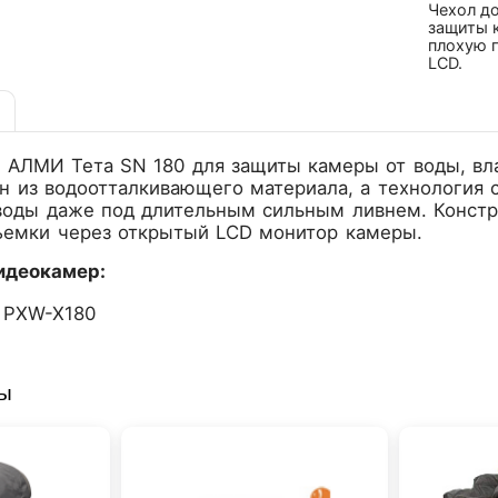
Чехол д
защиты 
плохую п
LCD.
АЛМИ Тета SN 180 для защиты камеры от воды, влаг
н из водоотталкивающего материала, а технология
воды даже под длительным сильным ливнем. Констру
ъемки через открытый LCD монитор камеры.
идеокамер:
 PXW-X180
ры