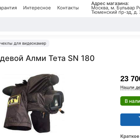
Адрес магазина:
арантия
Интересное
Контакты
Москва, м. Бульвар Р
Тюменский пр-зд, д. 
чехлы для видеокамер
девой Алми Тета SN 180
23 70
Нашли де
В нал
Краткое