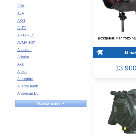
ABK
AJA
AKG
ALTO
ANTARES
Дождевик Manfrotto M
AVMATRIX
Accsoon
В на
Admira
Akai
13 900
Alesis
Alhambra
Allen&Heath
American DJ
Ampeg
Показать всё ▼
Apart
Apogee
Artesia
Arturia