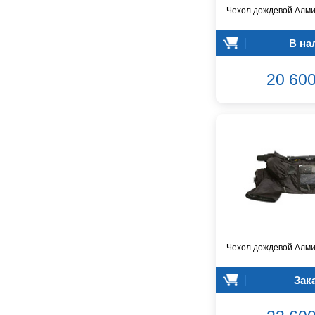
Aston Microphones
Чехол дождевой Алми
Atomos
Audac
В на
Audio-Technica
Audiocenter
20 600
Barcelona
Behringer
Beisite
Belcat
Beyerdynamic
Blackmagic Design
Blackstar
Boss
CRCBOX
CROWN
Чехол дождевой Алми
CVGaudio
Canare
Зак
Casio
Cordial