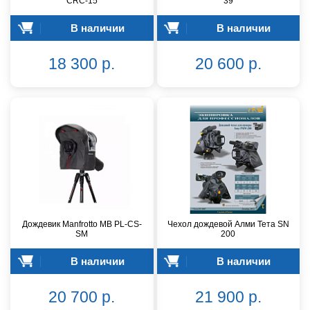
CRC-15
39
В наличии
В наличии
18 300 р.
20 600 р.
Дождевик Manfrotto MB PL-CS-
Чехол дождевой Алми Тета SN
SM
200
В наличии
В наличии
20 700 р.
21 900 р.