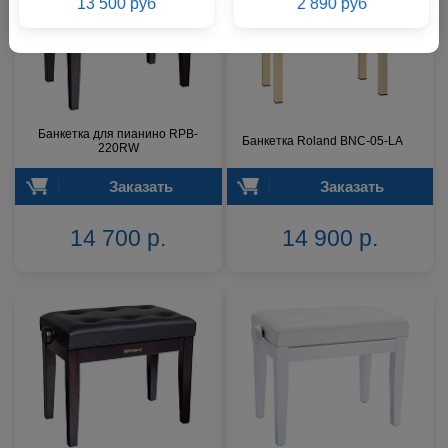
13 500 руб
2 890 руб
Банкетка для пианино RPB-
Банкетка Roland BNC-05-LA
220RW
Заказать
Заказать
14 700 р.
14 900 р.