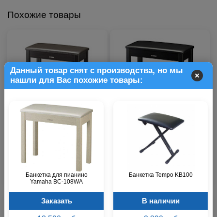
Похожие товары
Данный товар снят с производства, но мы
нашли для Вас похожие товары:
Банкетка для пианино Yamaha
Банкетка для пианино Yamaha
BC-108DR
BC-108BK
Заказать
Заказать
13 500 р.
13 500 р.
Банкетка для пианино
Банкетка Tempo KB100
Yamaha BC-108WA
Заказать
В наличии