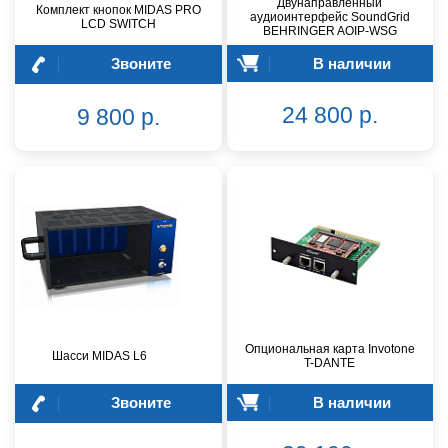
Двунаправленный
Комплект кнопок MIDAS PRO
аудиоинтерфейс SoundGrid
LCD SWITCH
BEHRINGER AOIP-WSG
Звоните
В наличии
24 800 р.
9 800 р.
Опциональная карта Invotone
Шасси MIDAS L6
T-DANTE
Звоните
В наличии