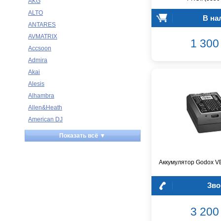
AKG
ALTO
В на
ANTARES
AVMATRIX
1 300 
Accsoon
Admira
Akai
Alesis
Alhambra
Allen&Heath
American DJ
Ampeg
Показать всё ▼
Apart
Apogee
Аккумулятор Godox V
Artesia
Arturia
Зво
Aston Microphones
Atomos
3 200 
Audac