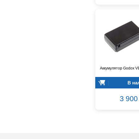
Audio-Technica
Audiocenter
Barcelona
Behringer
Beisite
Belcat
Beyerdynamic
Blackmagic Design
Blackstar
Аккумулятор Godox V
Boss
CRCBOX
В на
CROWN
CVGaudio
3 900 
Canare
Casio
Cordial
Cort
Covenant
Crafter