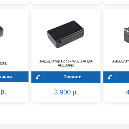
Аккумулятор Godox WB100A для
Аккумуля
B26B
AD100Pro
личии
Звоните
р.
3 900 р.
4