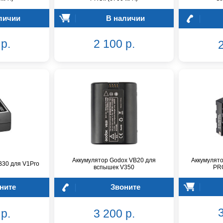
личии
В наличии
р.
2 100 р.
2
Аккумулятор Godox VB20 для
Аккумулят
B30 для V1Pro
вспышек V350
PRO
ните
Звоните
3
р.
3 200 р.