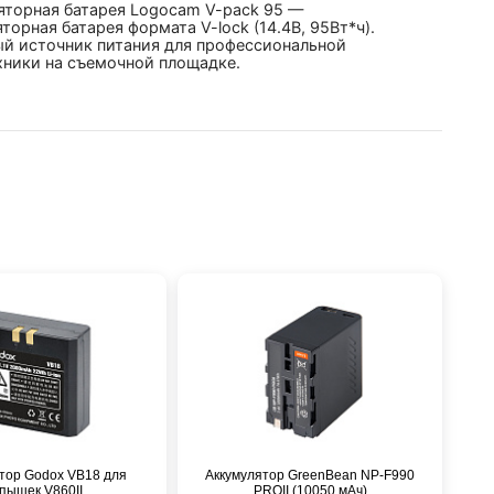
яторная батарея Logocam V-pack 95 —
торная батарея формата V-lock (14.4В, 95Вт*ч).
й источник питания для профессиональной
хники на съемочной площадке.
тор Godox VB18 для
Аккумулятор GreenBean NP-F990
пышек V860II
PROII (10050 мАч)