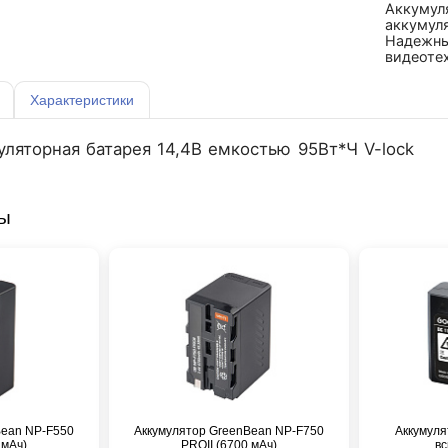
Аккумул
аккумуля
Надежны
видеоте
Характеристики
уляторная батарея 14,4В емкостью 95Вт*Ч V-lock
ры
Bean NP-F550
Аккумулятор GreenBean NP-F750
Аккумуля
 мАч)
PROII (6700 мАч)
вс